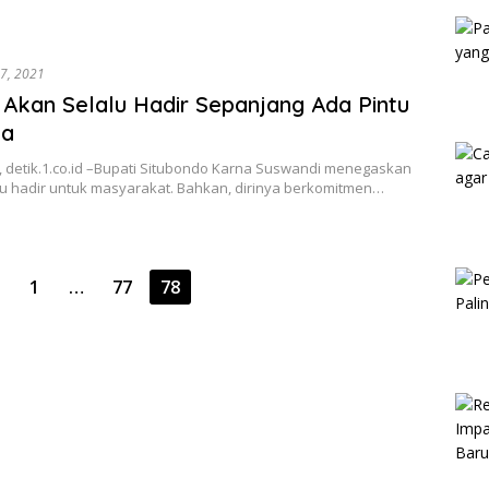
Kam
27, 2021
 Akan Selalu Hadir Sepanjang Ada Pintu
ka
, detik.1.co.id –Bupati Situbondo Karna Suswandi menegaskan
lu hadir untuk masyarakat. Bahkan, dirinya berkomitmen…
1
…
77
78