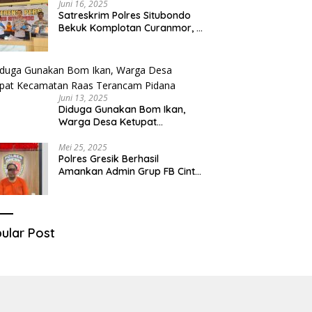
Juni 16, 2025
Satreskrim Polres Situbondo
Bekuk Komplotan Curanmor, 9
Tersangka Berhasil Diringkus
Juni 13, 2025
Diduga Gunakan Bom Ikan,
Warga Desa Ketupat
Kecamatan Raas Terancam
Pidana
Mei 25, 2025
Polres Gresik Berhasil
Amankan Admin Grup FB Cinta
Sedarah di Denpasar Bali
ular Post