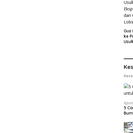
Gus 
ke P
Usul
Eksp
dan 
Lobs
Kes
Kese
Agust
5 Ca
Bumi