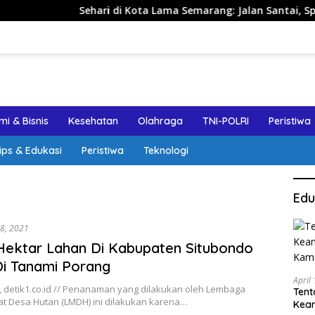
Sehari di Kota Lama Semarang: Jalan Santai, Spot Foto, 
i & Bisnis
Kesehatan
Olahraga
TNI-POLRI
Peristiwa
ips & Edukasi
Peristiwa
Teknologi
Edu
28, 2021
Hektar Lahan Di Kabupaten Situbondo
i Tanami Porang
April
, detik1.co.id // Penanaman yang dilakukan oleh Lembaga
Tent
t Desa Hutan (LMDH) ini dilakukan karena…
Keam