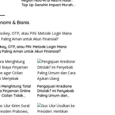
Region Nod-Krai Resmi Hadir:
Top Up Genshin Impact Murah
di VocaGame untuk Jelajah
Wilayah Baru
nomi & Bisnis
key, OTP, atau PIN: Metode Login Mana
 Paling Aman untuk Akun Finansial?
 Menghitung Total
Pengajuan Kredione
a Pinjaman Online
Ditolak? Ini Penyebab
 Cicilan Tidak
Paling Umum dan
jebak
Cara Ajukan Ulang