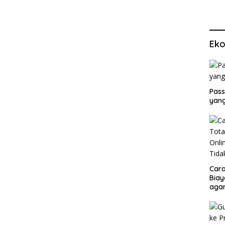
Eko
Pass
yang
Cara
Biay
agar
Men