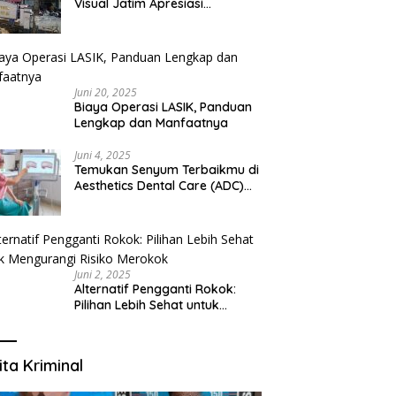
Visual Jatim Apresiasi
Pelayanan Prima Puskesmas
Bangsalsari
Juni 20, 2025
Biaya Operasi LASIK, Panduan
Lengkap dan Manfaatnya
Juni 4, 2025
Temukan Senyum Terbaikmu di
Aesthetics Dental Care (ADC)
Tangerang: Klinik Gigi Modern
yang Mengerti Kebutuhanmu
Juni 2, 2025
Alternatif Pengganti Rokok:
Pilihan Lebih Sehat untuk
Mengurangi Risiko Merokok
ita Kriminal