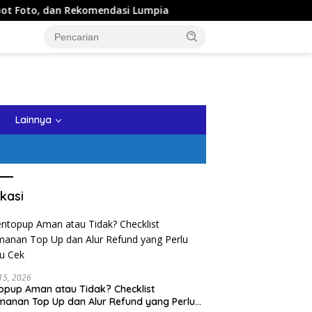
dan Rekomendasi Lumpia
Panduan Wisata Keluarga ke Kot
tutup
Lainnya
kasi
 15, 2026
opup Aman atau Tidak? Checklist
anan Top Up dan Alur Refund yang Perlu