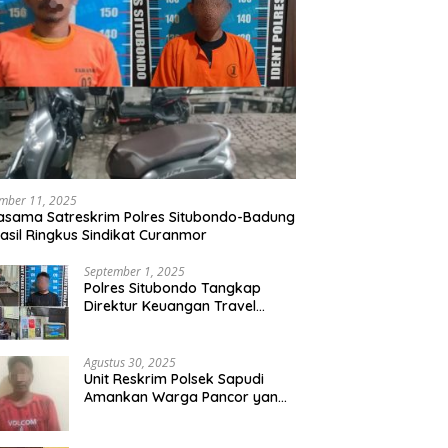
mber 11, 2025
asama Satreskrim Polres Situbondo-Badung
asil Ringkus Sindikat Curanmor
September 1, 2025
Polres Situbondo Tangkap
Direktur Keuangan Travel
Umroh Bodong, Kerugian
Capai Miliaran Rupiah
Agustus 30, 2025
Unit Reskrim Polsek Sapudi
Amankan Warga Pancor yang
Diduga Miliki Sabu