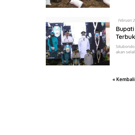
Februari 
Bupati
Terbu
Situbondo
akan sela
Paginasi
« Kembali
pos