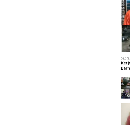
Septe
Kerj
Berh