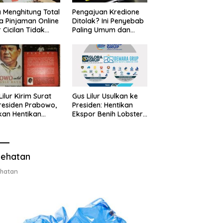
 Menghitung Total
Pengajuan Kredione
a Pinjaman Online
Ditolak? Ini Penyebab
 Cicilan Tidak
Paling Umum dan
jebak
Cara Ajukan Ulang
Lilur Kirim Surat
Gus Lilur Usulkan ke
residen Prabowo,
Presiden: Hentikan
kan Hentikan
Ekspor Benih Lobster,
or Benih Lobster
Ganti dengan Ekspor
Ganti Ekspor
Lobster 50 Gram
ter 50 Gram
ehatan
hatan