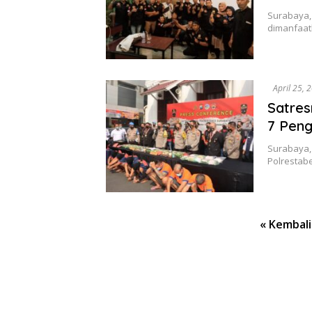
Surabaya, 
dimanfaatk
April 25, 
Satres
7 Pen
Surabaya,
Polrestab
Paginasi
« Kembali
pos