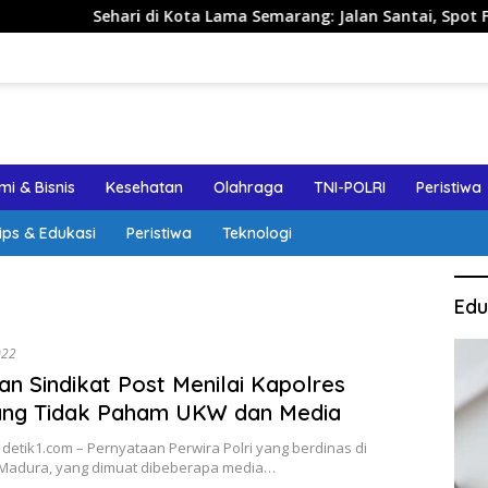
hari di Kota Lama Semarang: Jalan Santai, Spot Foto, dan Rek
i & Bisnis
Kesehatan
Olahraga
TNI-POLRI
Peristiwa
ips & Edukasi
Peristiwa
Teknologi
Edu
022
an Sindikat Post Menilai Kapolres
ng Tidak Paham UKW dan Media
detik1.com – Pernyataan Perwira Polri yang berdinas di
adura, yang dimuat dibeberapa media…