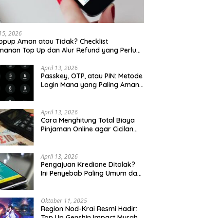
 15, 2026
opup Aman atau Tidak? Checklist
anan Top Up dan Alur Refund yang Perlu
u Cek
April 13, 2026
Passkey, OTP, atau PIN: Metode
Login Mana yang Paling Aman
untuk Akun Finansial?
April 13, 2026
Cara Menghitung Total Biaya
Pinjaman Online agar Cicilan
Tidak Menjebak
April 13, 2026
Pengajuan Kredione Ditolak?
Ini Penyebab Paling Umum dan
Cara Ajukan Ulang
Oktober 11, 2025
Region Nod-Krai Resmi Hadir:
Top Up Genshin Impact Murah