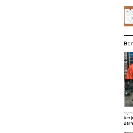
Ber
Septe
Kerj
Berh