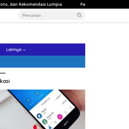
omendasi Lumpia
Panduan Wisata Keluarga ke Kota Batu:
tutup
Lainnya
kasi