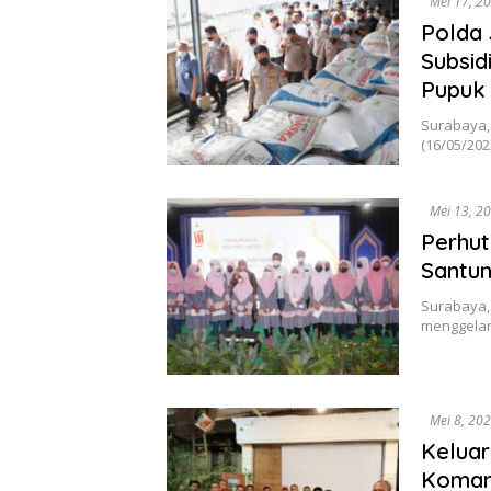
Mei 17, 2
Polda
Subsid
Pupuk
Surabaya, 
(16/05/20
Mei 13, 2
Perhut
Santun
Surabaya, 
menggelar 
Mei 8, 20
Keluar
Koman