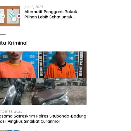
yang Mengerti Kebutuhanmu
Juni 2, 2025
Alternatif Pengganti Rokok:
Pilihan Lebih Sehat untuk
Mengurangi Risiko Merokok
ita Kriminal
mber 11, 2025
asama Satreskrim Polres Situbondo-Badung
asil Ringkus Sindikat Curanmor