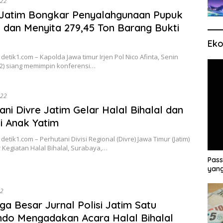
022
 Jatim Bongkar Penyalahgunaan Pupuk
i dan Menyita 279,45 Ton Barang Bukti
Eko
detik1.com – Kapolda Jawa timur Irjen Pol Nico Afinta, Senin
22) siang memimpin konferensi…
022
ani Divre Jatim Gelar Halal Bihalal dan
i Anak Yatim
detik1.com – Perhutani Divisi Regional (Divre) Jawa Timur (Jatim)
Kegiatan Halal Bihalal, Surabaya,…
Pass
yang
22
ga Besar Jurnal Polisi Jatim Satu
do Mengadakan Acara Halal Bihalal