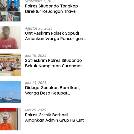
September 1, 2025
Polres Situbondo Tangkap
Direktur Keuangan Travel
Umroh Bodong, Kerugian
Capai Miliaran Rupiah
Agustus 30, 2025
Unit Reskrim Polsek Sapudi
Amankan Warga Pancor yang
Diduga Miliki Sabu
Juni 16, 2025
Satreskrim Polres Situbondo
Bekuk Komplotan Curanmor, 9
Tersangka Berhasil Diringkus
Juni 13, 2025
Diduga Gunakan Bom Ikan,
Warga Desa Ketupat
Kecamatan Raas Terancam
Pidana
Mei 25, 2025
Polres Gresik Berhasil
Amankan Admin Grup FB Cinta
Sedarah di Denpasar Bali