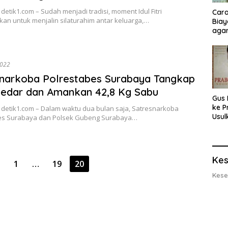
detik1.com – Sudah menjadi tradisi, moment Idul Fitri
Cara
an untuk menjalin silaturahim antar keluarga,…
Biay
agar
Men
2022
narkoba Polrestabes Surabaya Tangkap
gedar dan Amankan 42,8 Kg Sabu
Gus 
ke P
 detik1.com – Dalam waktu dua bulan saja, Satresnarkoba
Usul
es Surabaya dan Polsek Gubeng Surabaya…
Eksp
dan 
Lobs
Kes
1
…
19
20
Kese