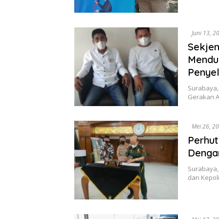
Juni 13, 2
Sekjen
Mendu
Penyel
Surabaya,
Gerakan A
Mei 26, 2
Perhut
Denga
Surabaya, 
dan Kepoli