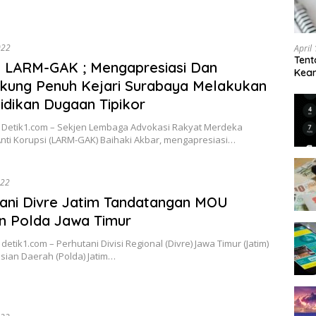
022
April
Tent
 LARM-GAK ; Mengapresiasi Dan
Keam
kung Penuh Kejari Surabaya Melakukan
Kam
idikan Dugaan Tipikor
 Detik1.com – Sekjen Lembaga Advokasi Rakyat Merdeka
nti Korupsi (LARM-GAK) Baihaki Akbar, mengapresiasi…
022
ani Divre Jatim Tandatangan MOU
n Polda Jawa Timur
detik1.com – Perhutani Divisi Regional (Divre) Jawa Timur (Jatim)
sian Daerah (Polda) Jatim…