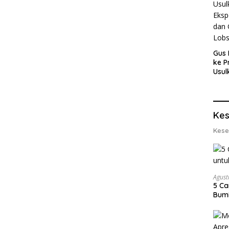
Gus 
ke P
Usul
Eksp
dan 
Lobs
Kes
Kese
Agust
5 Ca
Bumi