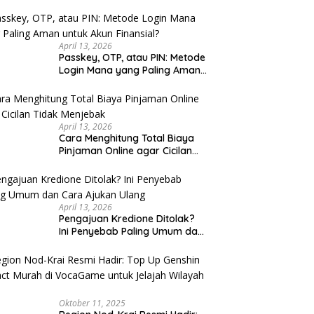
 Kaki Wisata Kota Lama
Sarapan Legendaris Solo: 7
Se
u Cek
rang Malam Hari: Rute
Tempat Dekat Stasiun Balapan
K
 untuk Keluarga
yang Ramah Kantong
K
April 13, 2026
Passkey, OTP, atau PIN: Metode
Login Mana yang Paling Aman
untuk Akun Finansial?
April 13, 2026
Cara Menghitung Total Biaya
Pinjaman Online agar Cicilan
Tidak Menjebak
April 13, 2026
Pengajuan Kredione Ditolak?
Ini Penyebab Paling Umum dan
Cara Ajukan Ulang
Oktober 11, 2025