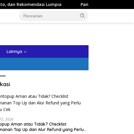
komendasi Lumpia
Panduan Wisata Keluarga ke Kota Batu
tutup
Lainnya
kasi
 15, 2026
opup Aman atau Tidak? Checklist
anan Top Up dan Alur Refund yang Perlu