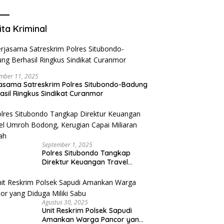
Mengurangi Risiko Merokok
ita Kriminal
mber 11, 2025
asama Satreskrim Polres Situbondo-Badung
asil Ringkus Sindikat Curanmor
September 1, 2025
Polres Situbondo Tangkap
Direktur Keuangan Travel
Umroh Bodong, Kerugian
Capai Miliaran Rupiah
Agustus 30, 2025
Unit Reskrim Polsek Sapudi
Amankan Warga Pancor yang