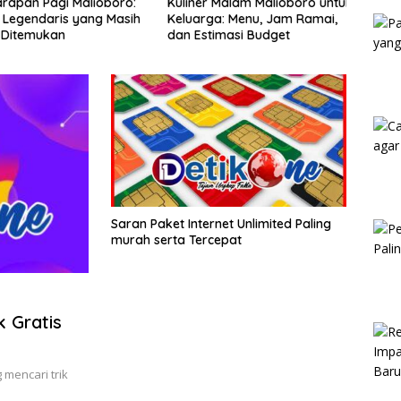
apan Pagi Malioboro:
Kuliner Malam Malioboro untuk
Jalan
Kam
egendaris yang Masih
Keluarga: Menu, Jam Ramai,
Sema
itemukan
dan Estimasi Budget
Aman
Saran Paket Internet Unlimited Paling
murah serta Tercepat
 Gratis
 mencari trik