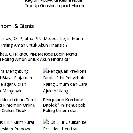
Region Nod-Krai Resmi Hadir:
Top Up Genshin Impact Murah
di VocaGame untuk Jelajah
Wilayah Baru
nomi & Bisnis
key, OTP, atau PIN: Metode Login Mana
 Paling Aman untuk Akun Finansial?
 Menghitung Total
Pengajuan Kredione
a Pinjaman Online
Ditolak? Ini Penyebab
 Cicilan Tidak
Paling Umum dan
jebak
Cara Ajukan Ulang