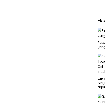
Eko
Pass
yang
Cara
Biay
agar
Men