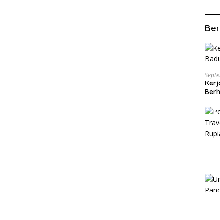
Ber
Septe
Kerj
Berh