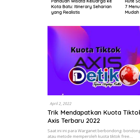
ota Lama
Panduan Wisata Keluarga ke
Rute Sar
alan Santai, Spot
Kota Batu: Itinerary Seharian
7 Menu L
ekomendasi Lumpia
yang Realistis
Mudah D
April 2, 2022
Trik Mendapatkan Kuota Tiktok
Axis Terbaru 2022
Saat ini ini para Warganet berbondong- bondong
atau metode memperoleh kuota tiktok free…