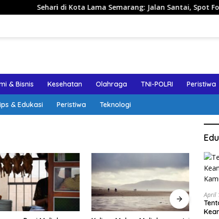
ehari di Kota Lama Semarang: Jalan Santai, Spot Foto, dan Re
i & Bisnis
Kesehatan
Olahraga
TNI-POLRI
Peristiwa
ips & Edukasi
Peristiwa
Teknologi
Edu
April
Tent
Keam