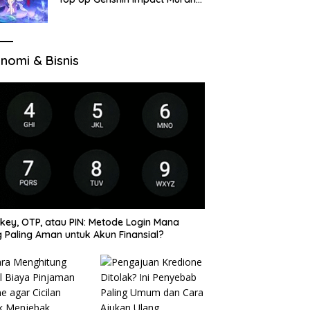
di VocaGame untuk Jelajah
Wilayah Baru
nomi & Bisnis
key, OTP, atau PIN: Metode Login Mana
 Paling Aman untuk Akun Finansial?