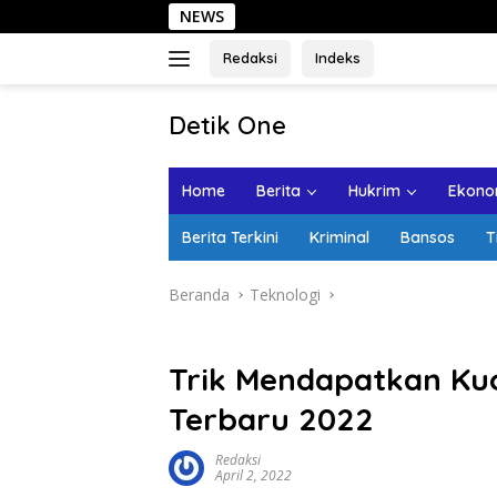
Langsung
NEWS
Sehari di Kota
ke
konten
Redaksi
Indeks
tutup
Detik One
Tajam
Ungkap
Home
Berita
Hukrim
Ekonom
Fakta
Berita Terkini
Kriminal
Bansos
T
Beranda
Teknologi
Trik Mendapatkan Kuo
Terbaru 2022
Redaksi
April 2, 2022