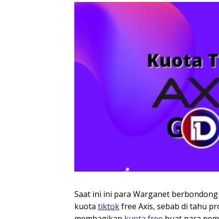
Saat ini ini para Warganet berbondon
kuota
tiktok
free Axis, sebab di tahu p
membagikan
kuota free
buat para pe