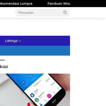
pia
Panduan Wisata Keluarga ke Kota Batu: Itinerary Se
tutup
Lainnya
kasi