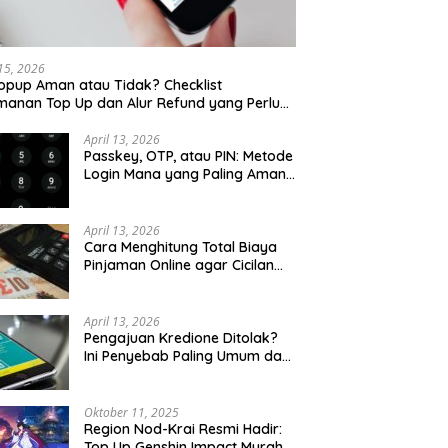
 15, 2026
opup Aman atau Tidak? Checklist
anan Top Up dan Alur Refund yang Perlu
u Cek
April 13, 2026
Passkey, OTP, atau PIN: Metode
Login Mana yang Paling Aman
untuk Akun Finansial?
April 13, 2026
Cara Menghitung Total Biaya
Pinjaman Online agar Cicilan
Tidak Menjebak
April 13, 2026
Pengajuan Kredione Ditolak?
Ini Penyebab Paling Umum dan
Cara Ajukan Ulang
Oktober 11, 2025
Region Nod-Krai Resmi Hadir:
Top Up Genshin Impact Murah