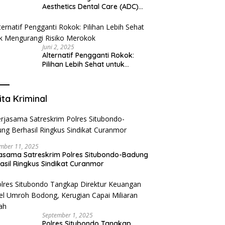
Aesthetics Dental Care (ADC)
Tangerang: Klinik Gigi Modern
yang Mengerti Kebutuhanmu
Juni 2, 2025
Alternatif Pengganti Rokok:
Pilihan Lebih Sehat untuk
Mengurangi Risiko Merokok
ita Kriminal
mber 11, 2025
asama Satreskrim Polres Situbondo-Badung
asil Ringkus Sindikat Curanmor
September 1, 2025
Polres Situbondo Tangkap