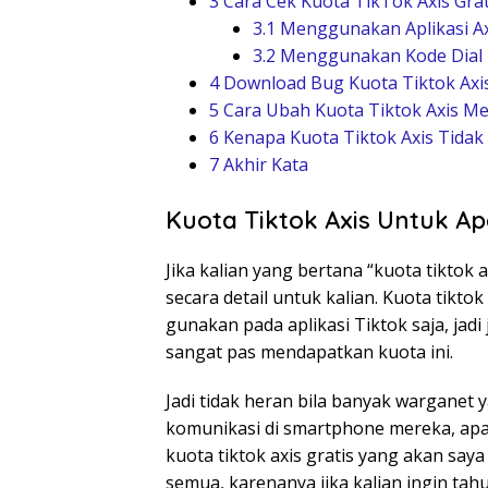
3
Cara Cek Kuota TikTok Axis Grat
3.1
Menggunakan Aplikasi Ax
3.2
Menggunakan Kode Dial
4
Download Bug Kuota Tiktok Axi
5
Cara Ubah Kuota Tiktok Axis M
6
Kenapa Kuota Tiktok Axis Tidak
7
Akhir Kata
Kuota Tiktok Axis Untuk Ap
Jika kalian yang bertana “kuota tiktok
secara detail untuk kalian. Kuota tikto
gunakan pada aplikasi Tiktok saja, jadi
sangat pas mendapatkan kuota ini.
Jadi tidak heran bila banyak wargane
komunikasi di smartphone mereka, apal
kuota tiktok axis gratis yang akan saya
semua, karenanya jika kalian ingin tah