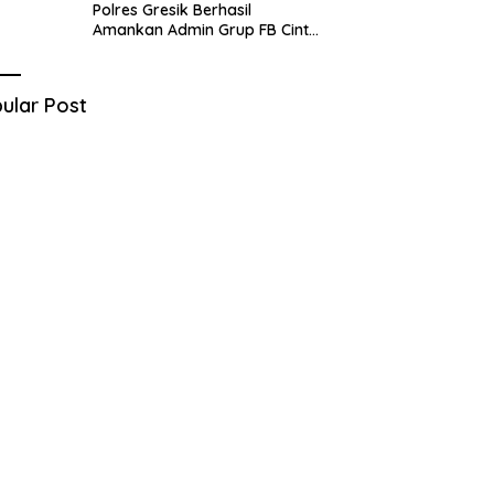
Polres Gresik Berhasil
Amankan Admin Grup FB Cinta
Sedarah di Denpasar Bali
ular Post