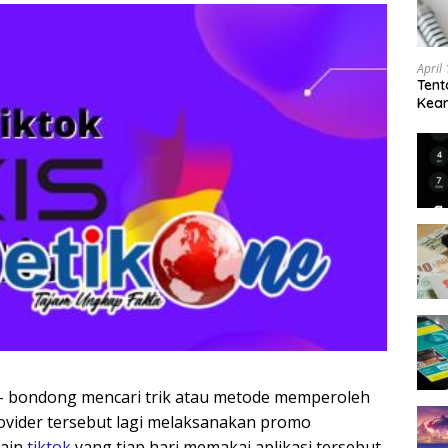
April
Tent
Keam
Kam
g- bondong mencari trik atau metode memperoleh
rovider tersebut lagi melaksanakan promo
main
tiktok
yang tiap hari memakai aplikasi tersebut.