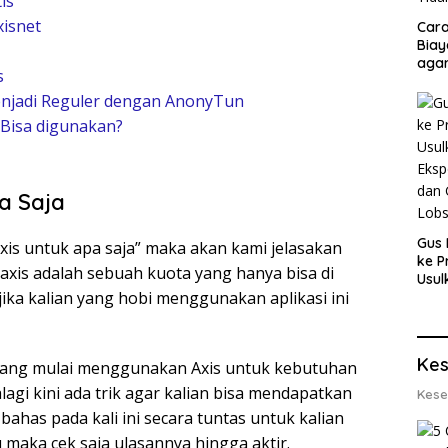
is
isnet
Cara
Biay
agar
s
Men
enjadi Reguler dengan AnonyTun
 Bisa digunakan?
a Saja
Gus 
 axis untuk apa saja” maka akan kami jelasakan
ke P
k axis adalah sebuah kuota yang hanya bisa di
Usul
 jika kalian yang hobi menggunakan aplikasi ini
Eksp
dan 
Lobs
Kes
t yang mulai menggunakan Axis untuk kebutuhan
agi kini ada trik agar kalian bisa mendapatkan
Kese
 bahas pada kali ini secara tuntas untuk kalian
u maka cek saja ulasannya hingga aktir.