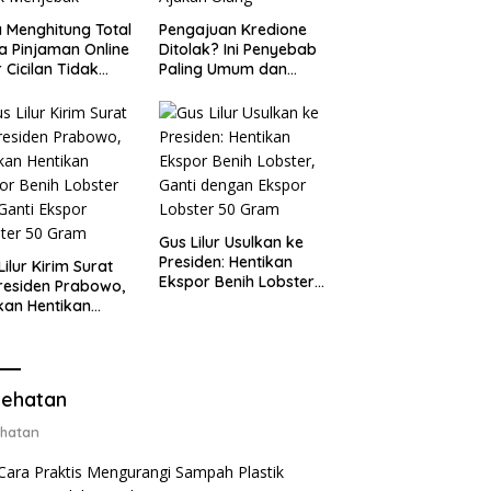
 Menghitung Total
Pengajuan Kredione
a Pinjaman Online
Ditolak? Ini Penyebab
 Cicilan Tidak
Paling Umum dan
jebak
Cara Ajukan Ulang
Gus Lilur Usulkan ke
Presiden: Hentikan
Lilur Kirim Surat
Ekspor Benih Lobster,
residen Prabowo,
Ganti dengan Ekspor
kan Hentikan
Lobster 50 Gram
or Benih Lobster
Ganti Ekspor
ter 50 Gram
ehatan
hatan