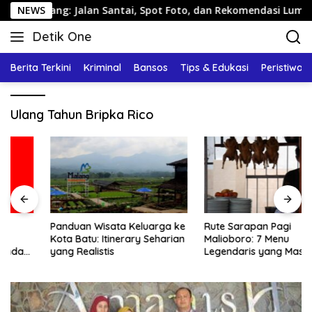
Langsung
arang: Jalan Santai, Spot Foto, dan Rekomendasi Lumpia
NEWS
ke
Detik One
konten
Tajam
Ungkap
Berita Terkini
Kriminal
Bansos
Tips & Edukasi
Peristiwa
Fakta
Ulang Tahun Bripka Rico
Panduan Wisata Keluarga ke
Rute Sarapan Pagi
Kota Batu: Itinerary Seharian
Malioboro: 7 Menu
yang Realistis
Legendaris yang Masih
Mudah Ditemukan