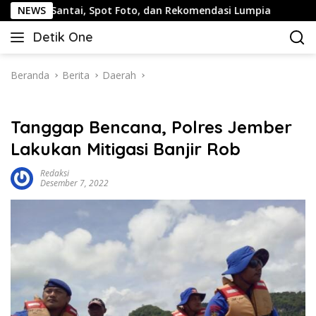
Langsung
tai, Spot Foto, dan Rekomendasi Lumpia
NEWS
Panduan Wisat
ke
Detik One
konten
Tajam
Ungkap
Fakta
Beranda
Berita
Daerah
Tanggap Bencana, Polres Jember
Lakukan Mitigasi Banjir Rob
Redaksi
Desember 7, 2022