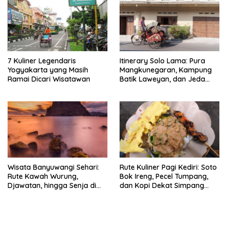
7 Kuliner Legendaris
Itinerary Solo Lama: Pura
Yogyakarta yang Masih
Mangkunegaran, Kampung
Ramai Dicari Wisatawan
Batik Laweyan, dan Jeda
Timlo-Selat Solo
Wisata Banyuwangi Sehari:
Rute Kuliner Pagi Kediri: Soto
Rute Kawah Wurung,
Bok Ireng, Pecel Tumpang,
Djawatan, hingga Senja di
dan Kopi Dekat Simpang
Pulau Merah
Lima Gumul