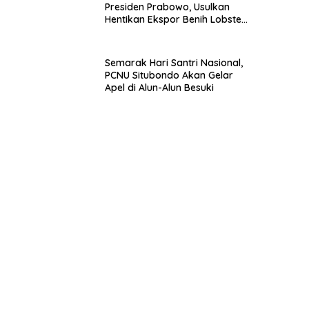
Presiden Prabowo, Usulkan
Hentikan Ekspor Benih Lobster
dan Ganti Ekspor Lobster 50
Gram
Semarak Hari Santri Nasional,
PCNU Situbondo Akan Gelar
Apel di Alun-Alun Besuki