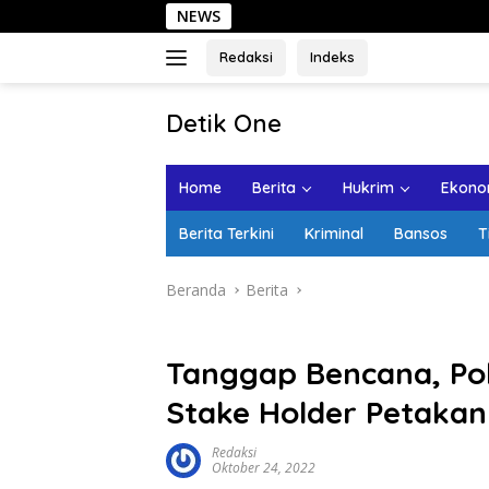
Langsung
NEWS
Sehari di Kota 
ke
konten
Redaksi
Indeks
tutup
Detik One
Tajam
Ungkap
Home
Berita
Hukrim
Ekonom
Fakta
Berita Terkini
Kriminal
Bansos
T
Beranda
Berita
Tanggap Bencana, Po
Stake Holder Petakan
Redaksi
Oktober 24, 2022