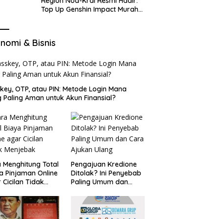
Region Nod-Krai Resmi Hadir:
Top Up Genshin Impact Murah
di VocaGame untuk Jelajah
Wilayah Baru
nomi & Bisnis
key, OTP, atau PIN: Metode Login Mana
 Paling Aman untuk Akun Finansial?
 Menghitung Total
Pengajuan Kredione
a Pinjaman Online
Ditolak? Ini Penyebab
 Cicilan Tidak
Paling Umum dan
jebak
Cara Ajukan Ulang