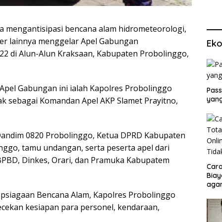
 mengantisipasi bencana alam hidrometeorologi,
er lainnya menggelar Apel Gabungan
Eko
2 di Alun-Alun Kraksaan, Kabupaten Probolinggo,
 Apel Gabungan ini ialah Kapolres Probolinggo
Pass
yang
ak sebagai Komandan Apel AKP Slamet Prayitno,
 Dandim 0820 Probolinggo, Ketua DPRD Kabupaten
nggo, tamu undangan, serta peserta apel dari
 BPBD, Dinkes, Orari, dan Pramuka Kabupatem
Cara
Biay
agar
Men
apsiagaan Bencana Alam, Kapolres Probolinggo
ekan kesiapan para personel, kendaraan,