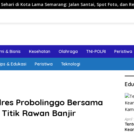
Lama Semarang: Jalan Santai, Spot Foto, dan Rekomendasi Lump
i & Bisnis
Kesehatan
Olahraga
TNI-POLRI
Peristiwa
ips & Edukasi
Peristiwa
Teknologi
Edu
lres Probolinggo Bersama
 Titik Rawan Banjir
April
Tent
Keam