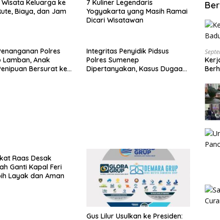
Wisata Keluarga ke
7 Kuliner Legendaris
Ber
ute, Biaya, dan Jam
Yogyakarta yang Masih Ramai
Dicari Wisatawan
Penanganan Polres
Integritas Penyidik Pidsus
Septe
Kerj
 Lamban, Anak
Polres Sumenep
Berh
enipuan Bersurat ke
Dipertanyakan, Kasus Dugaan
lri
Penipuan Oknum LSM Tak
Kunjung Ada Kepastian
kat Raas Desak
ah Ganti Kapal Feri
bih Layak dan Aman
Gus Lilur Usulkan ke Presiden: