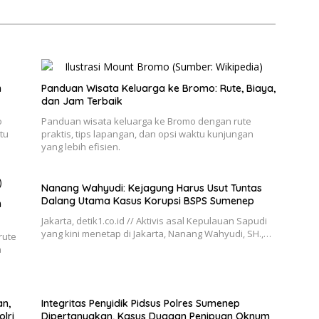
n
Panduan Wisata Keluarga ke Bromo: Rute, Biaya,
dan Jam Terbaik
o
Panduan wisata keluarga ke Bromo dengan rute
tu
praktis, tips lapangan, dan opsi waktu kunjungan
yang lebih efisien.
Nanang Wahyudi: Kejagung Harus Usut Tuntas
Dalang Utama Kasus Korupsi BSPS Sumenep
h
Jakarta, detik1.co.id // Aktivis asal Kepulauan Sapudi
yang kini menetap di Jakarta, Nanang Wahyudi, SH.,…
rute
n
n,
Integritas Penyidik Pidsus Polres Sumenep
lri
Dipertanyakan, Kasus Dugaan Penipuan Oknum