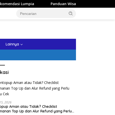
ia
Panduan Wisata Keluarga ke Kota Batu: Itinerary Seh
tutup
Lainnya
kasi
 15, 2026
opup Aman atau Tidak? Checklist
anan Top Up dan Alur Refund yang Perlu