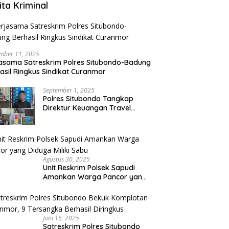
ita Kriminal
mber 11, 2025
asama Satreskrim Polres Situbondo-Badung
asil Ringkus Sindikat Curanmor
September 1, 2025
Polres Situbondo Tangkap
Direktur Keuangan Travel
Umroh Bodong, Kerugian
Capai Miliaran Rupiah
Agustus 30, 2025
Unit Reskrim Polsek Sapudi
Amankan Warga Pancor yang
Diduga Miliki Sabu
Juni 16, 2025
Satreskrim Polres Situbondo