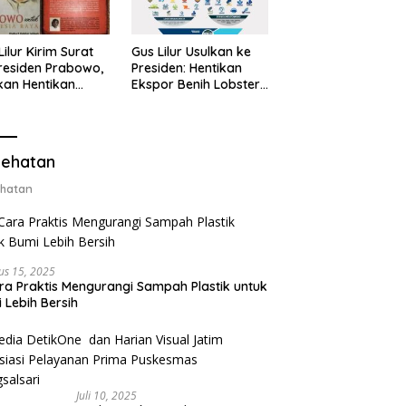
Lilur Kirim Surat
Gus Lilur Usulkan ke
residen Prabowo,
Presiden: Hentikan
kan Hentikan
Ekspor Benih Lobster,
or Benih Lobster
Ganti dengan Ekspor
Ganti Ekspor
Lobster 50 Gram
ter 50 Gram
ehatan
hatan
us 15, 2025
ra Praktis Mengurangi Sampah Plastik untuk
 Lebih Bersih
Juli 10, 2025