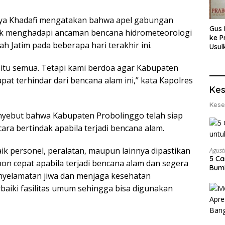
ya Khadafi mengatakan bahwa apel gabungan
Gus 
tuk menghadapi ancaman bencana hidrometeorologi
ke P
 Jatim pada beberapa hari terakhir ini.
Usul
Eksp
dan 
 itu semua. Tetapi kami berdoa agar Kabupaten
Lobs
at terhindar dari bencana alam ini,” kata Kapolres
Kes
Kese
enyebut bahwa Kabupaten Probolinggo telah siap
cara bertindak apabila terjadi bencana alam.
k personel, peralatan, maupun lainnya dipastikan
Agust
5 Ca
pon cepat apabila terjadi bencana alam dan segera
Bumi
yelamatan jiwa dan menjaga kesehatan
aiki fasilitas umum sehingga bisa digunakan