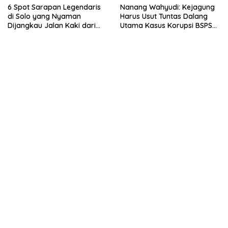
6 Spot Sarapan Legendaris
Nanang Wahyudi: Kejagung
di Solo yang Nyaman
Harus Usut Tuntas Dalang
Dijangkau Jalan Kaki dari
Utama Kasus Korupsi BSPS
Stasiun Balapan
Sumenep