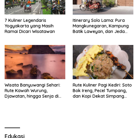
7 Kuliner Legendaris
Itinerary Solo Lama: Pura
Yogyakarta yang Masih
Mangkunegaran, Kampung
Ramai Dicari Wisatawan
Batik Laweyan, dan Jeda
Timlo-Selat Solo
Wisata Banyuwangi Sehari:
Rute Kuliner Pagi Kediri: Soto
Rute Kawah Wurung,
Bok Ireng, Pecel Tumpang,
Djawatan, hingga Senja di
dan Kopi Dekat Simpang
Pulau Merah
Lima Gumul
Edukasi