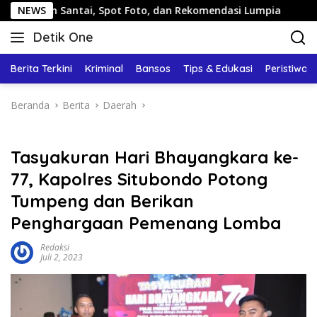
Langsung
antai, Spot Foto, dan Rekomendasi Lumpia
NEWS
Panduan Wisa
ke
Detik One
konten
Tajam
Ungkap
Berita Terkini
Kriminal
Bansos
Tips & Edukasi
Peristiwa
Fakta
Beranda
Berita
Daerah
Tasyakuran Hari Bhayangkara ke-
77, Kapolres Situbondo Potong
Tumpeng dan Berikan
Penghargaan Pemenang Lomba
Redaksi
Juli 2, 2023