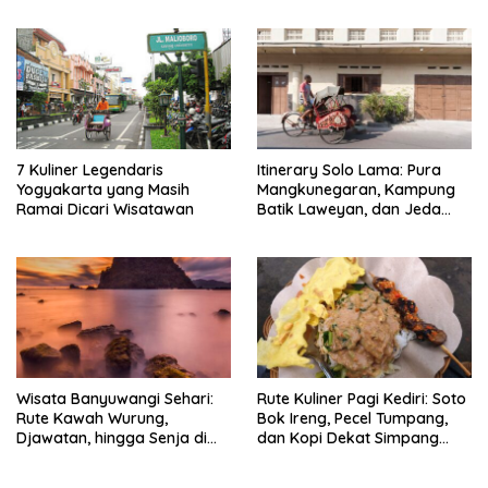
7 Kuliner Legendaris
Itinerary Solo Lama: Pura
Yogyakarta yang Masih
Mangkunegaran, Kampung
Ramai Dicari Wisatawan
Batik Laweyan, dan Jeda
Timlo-Selat Solo
Wisata Banyuwangi Sehari:
Rute Kuliner Pagi Kediri: Soto
Rute Kawah Wurung,
Bok Ireng, Pecel Tumpang,
Djawatan, hingga Senja di
dan Kopi Dekat Simpang
Pulau Merah
Lima Gumul