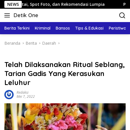
Langsung
i, Spot Foto, dan Rekomendasi Lumpia
NEWS
Panduan Wisata K
ke
Detik One
konten
Tajam
Ungkap
Berita Terkini
Kriminal
Bansos
Tips & Edukasi
Peristiwa
Fakta
Beranda
Berita
Daerah
Telah Dilaksanakan Ritual Seblang,
Tarian Gadis Yang Kerasukan
Leluhur
Redaksi
Mei 7, 2022