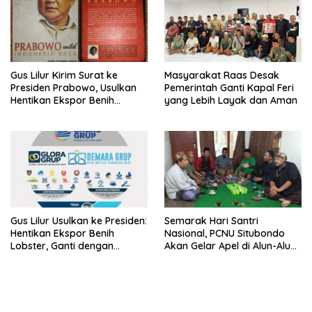
Gus Lilur Kirim Surat ke
Masyarakat Raas Desak
Presiden Prabowo, Usulkan
Pemerintah Ganti Kapal Feri
Hentikan Ekspor Benih
yang Lebih Layak dan Aman
Lobster dan Ganti Ekspor
Lobster 50 Gram
Gus Lilur Usulkan ke Presiden:
Semarak Hari Santri
Hentikan Ekspor Benih
Nasional, PCNU Situbondo
Lobster, Ganti dengan
Akan Gelar Apel di Alun-Alun
Ekspor Lobster 50 Gram
Besuki