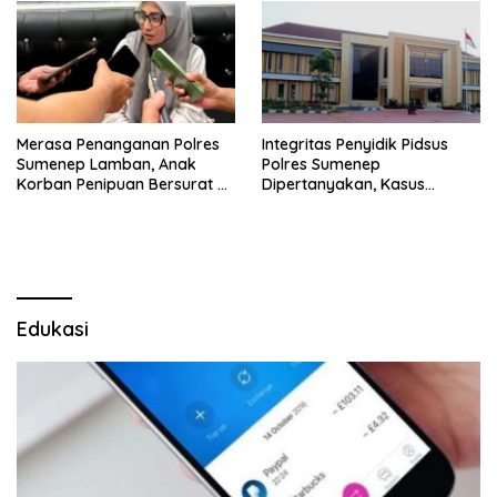
Merasa Penanganan Polres
Integritas Penyidik Pidsus
Sumenep Lamban, Anak
Polres Sumenep
Korban Penipuan Bersurat ke
Dipertanyakan, Kasus
Mabes Polri
Dugaan Penipuan Oknum
LSM Tak Kunjung Ada
Kepastian
Edukasi