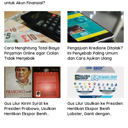
untuk Akun Finansial?
Cara Menghitung Total Biaya
Pengajuan Kredione Ditolak?
Pinjaman Online agar Cicilan
Ini Penyebab Paling Umum
Tidak Menjebak
dan Cara Ajukan Ulang
Gus Lilur Kirim Surat ke
Gus Lilur Usulkan ke Presiden:
Presiden Prabowo, Usulkan
Hentikan Ekspor Benih
Hentikan Ekspor Benih
Lobster, Ganti dengan
Lobster dan Ganti Ekspor
Ekspor Lobster 50 Gram
Lobster 50 Gram