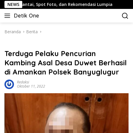
Langsung
ai, Spot Foto, dan Rekomendasi Lumpia
NEWS
Panduan Wisata
ke
Detik One
konten
Tajam
Ungkap
Fakta
Beranda
Berita
Terduga Pelaku Pencurian
Kambing Asal Desa Duwet Berhasil
di Amankan Polsek Banyuglugur
Redaksi
Oktober 11, 2022