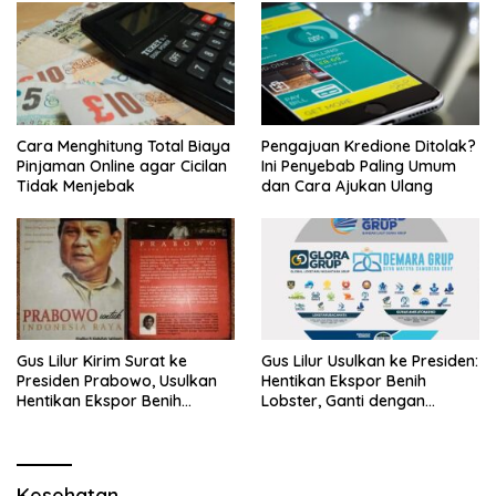
Cara Menghitung Total Biaya
Pengajuan Kredione Ditolak?
Pinjaman Online agar Cicilan
Ini Penyebab Paling Umum
Tidak Menjebak
dan Cara Ajukan Ulang
Gus Lilur Kirim Surat ke
Gus Lilur Usulkan ke Presiden:
Presiden Prabowo, Usulkan
Hentikan Ekspor Benih
Hentikan Ekspor Benih
Lobster, Ganti dengan
Lobster dan Ganti Ekspor
Ekspor Lobster 50 Gram
Lobster 50 Gram
Kesehatan