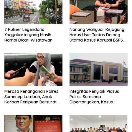
7 Kuliner Legendaris
Nanang Wahyudi: Kejagung
Yogyakarta yang Masih
Harus Usut Tuntas Dalang
Ramai Dicari Wisatawan
Utama Kasus Korupsi BSPS
Sumenep
Merasa Penanganan Polres
Integritas Penyidik Pidsus
Sumenep Lamban, Anak
Polres Sumenep
Korban Penipuan Bersurat ke
Dipertanyakan, Kasus
Mabes Polri
Dugaan Penipuan Oknum
LSM Tak Kunjung Ada
Kepastian