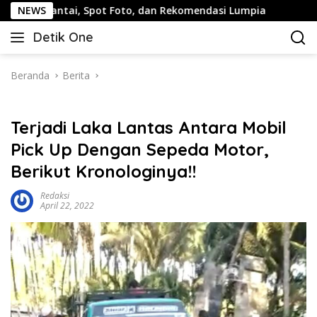
Langsung
, Spot Foto, dan Rekomendasi Lumpia
NEWS
Panduan Wisata K
ke
Detik One
konten
Tajam
Ungkap
Fakta
Beranda
Berita
Terjadi Laka Lantas Antara Mobil
Pick Up Dengan Sepeda Motor,
Berikut Kronologinya!!
Redaksi
April 22, 2022