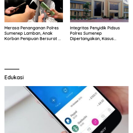
Merasa Penanganan Polres
Integritas Penyidik Pidsus
Sumenep Lamban, Anak
Polres Sumenep
Korban Penipuan Bersurat ke
Dipertanyakan, Kasus
Mabes Polri
Dugaan Penipuan Oknum
LSM Tak Kunjung Ada
Kepastian
Edukasi