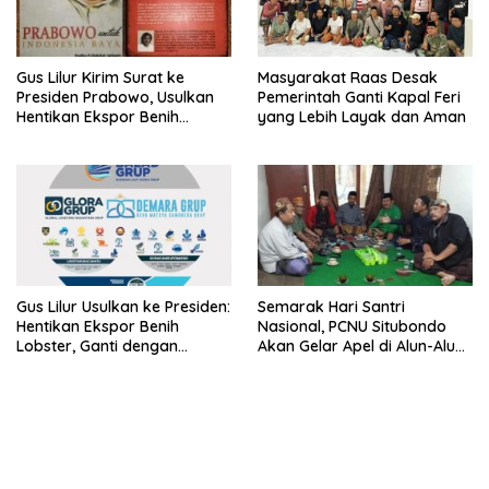
Gus Lilur Kirim Surat ke
Masyarakat Raas Desak
Presiden Prabowo, Usulkan
Pemerintah Ganti Kapal Feri
Hentikan Ekspor Benih
yang Lebih Layak dan Aman
Lobster dan Ganti Ekspor
Lobster 50 Gram
Gus Lilur Usulkan ke Presiden:
Semarak Hari Santri
Hentikan Ekspor Benih
Nasional, PCNU Situbondo
Lobster, Ganti dengan
Akan Gelar Apel di Alun-Alun
Ekspor Lobster 50 Gram
Besuki