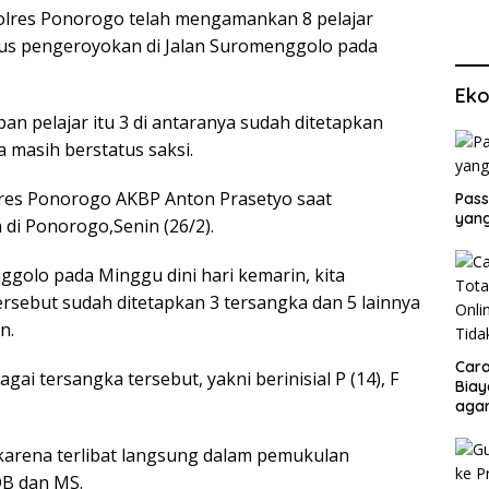
olres Ponorogo telah mengamankan 8 pelajar
sus pengeroyokan di Jalan Suromenggolo pada
Eko
apan pelajar itu 3 di antaranya sudah ditetapkan
 masih berstatus saksi.
lres Ponorogo AKBP Anton Prasetyo saat
Pass
yang
 di Ponorogo,Senin (26/2).
golo pada Minggu dini hari kemarin, kita
rsebut sudah ditetapkan 3 tersangka dan 5 lainnya
n.
Cara
gai tersangka tersebut, yakni berinisial P (14), F
Biay
agar
Men
karena terlibat langsung dalam pemukulan
DB dan MS.