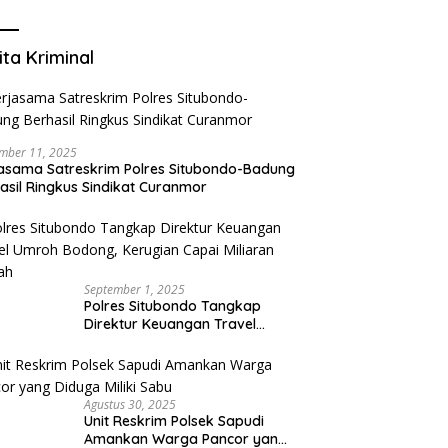
Mengurangi Risiko Merokok
ita Kriminal
mber 11, 2025
asama Satreskrim Polres Situbondo-Badung
asil Ringkus Sindikat Curanmor
September 1, 2025
Polres Situbondo Tangkap
Direktur Keuangan Travel
Umroh Bodong, Kerugian
Capai Miliaran Rupiah
Agustus 30, 2025
Unit Reskrim Polsek Sapudi
Amankan Warga Pancor yang