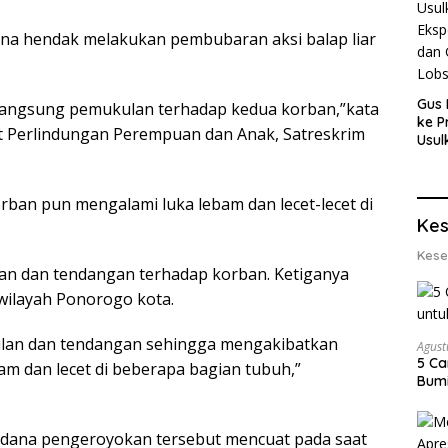
ena hendak melakukan pembubaran aksi balap liar
Gus 
t langsung pemukulan terhadap kedua korban,”kata
ke P
t Perlindungan Perempuan dan Anak, Satreskrim
Usul
Eksp
dan 
Lobs
rban pun mengalami luka lebam dan lecet-lecet di
Kes
Kese
lan dan tendangan terhadap korban. Ketiganya
 wilayah Ponorogo kota.
ulan dan tendangan sehingga mengakibatkan
Agust
5 Ca
m dan lecet di beberapa bagian tubuh,”
Bumi
pidana pengeroyokan tersebut mencuat pada saat