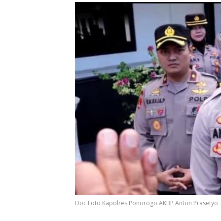
Doc.Foto Kapolres Ponorogo AKBP Anton Prasetyo