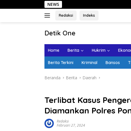
Langsung
NEWS
Sehari
ke
konten
Redaksi
Indeks
tutup
Detik One
Tajam
Ungkap
Home
Berita
Hukrim
Ekonom
Fakta
Berita Terkini
Kriminal
Bansos
T
Beranda
Berita
Daerah
Terlibat Kasus Penger
Diamankan Polres Po
Redaksi
Februari 27, 2024