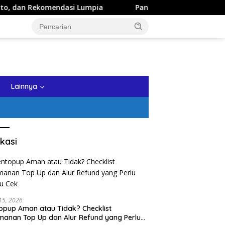
ndasi Lumpia
Panduan Wisata Keluarga ke Kota Batu: Iti
tutup
Lainnya
kasi
 15, 2026
opup Aman atau Tidak? Checklist
anan Top Up dan Alur Refund yang Perlu