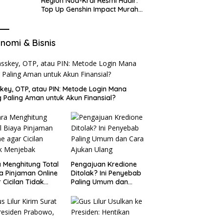
Region Nod-Krai Resmi Hadir:
Top Up Genshin Impact Murah
di VocaGame untuk Jelajah
Wilayah Baru
nomi & Bisnis
key, OTP, atau PIN: Metode Login Mana
 Paling Aman untuk Akun Finansial?
 Menghitung Total
Pengajuan Kredione
a Pinjaman Online
Ditolak? Ini Penyebab
 Cicilan Tidak
Paling Umum dan
jebak
Cara Ajukan Ulang