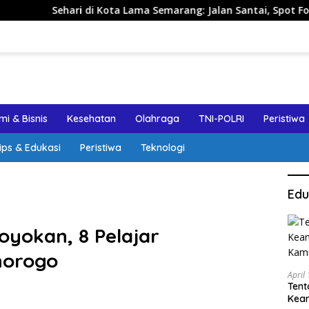
 di Kota Lama Semarang: Jalan Santai, Spot Foto, dan Rekome
i & Bisnis
Kesehatan
Olahraga
TNI-POLRI
Peristiwa
ips & Edukasi
Peristiwa
Teknologi
Edu
oyokan, 8 Pelajar
norogo
April
Tent
Keam