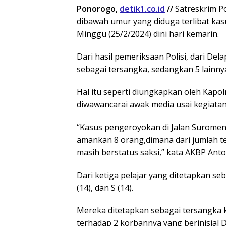
Ponorogo,
detik1.co.id
//
Satreskrim P
dibawah umur yang diduga terlibat ka
Minggu (25/2/2024) dini hari kemarin.
Dari hasil pemeriksaan Polisi, dari Del
sebagai tersangka, sedangkan 5 lainnya
Hal itu seperti diungkapkan oleh Kapo
diwawancarai awak media usai kegiatan
“Kasus pengeroyokan di Jalan Suromeng
amankan 8 orang,dimana dari jumlah te
masih berstatus saksi,” kata AKBP Anto
Dari ketiga pelajar yang ditetapkan seba
(14), dan S (14).
Mereka ditetapkan sebagai tersangka 
terhadap 2 korbannya yang berinisial 