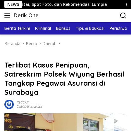
Langsung
i, Spot Foto, dan Rekomendasi Lumpia
NEWS
Panduan Wisata K
ke
Detik One
konten
Tajam
Ungkap
Berita Terkini
Kriminal
Bansos
Tips & Edukasi
Peristiwa
Fakta
Beranda
Berita
Daerah
Terlibat Kasus Penipuan,
Satreskrim Polsek Wiyung Berhasil
Tangkap Pegawai Asuransi di
Surabaya
Redaksi
Oktober 3, 2023