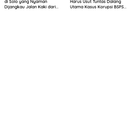
di Solo yang Nyaman
Harus Usut Tuntas Dalang
Dijangkau Jalan Kaki dari
Utama Kasus Korupsi BSPS
Stasiun Balapan
Sumenep