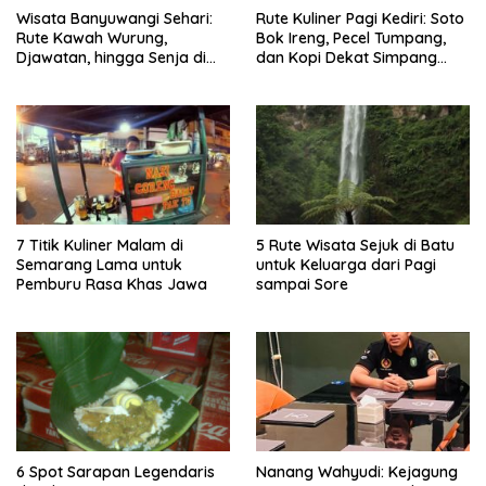
Wisata Banyuwangi Sehari:
Rute Kuliner Pagi Kediri: Soto
Rute Kawah Wurung,
Bok Ireng, Pecel Tumpang,
Djawatan, hingga Senja di
dan Kopi Dekat Simpang
Pulau Merah
Lima Gumul
7 Titik Kuliner Malam di
5 Rute Wisata Sejuk di Batu
Semarang Lama untuk
untuk Keluarga dari Pagi
Pemburu Rasa Khas Jawa
sampai Sore
6 Spot Sarapan Legendaris
Nanang Wahyudi: Kejagung