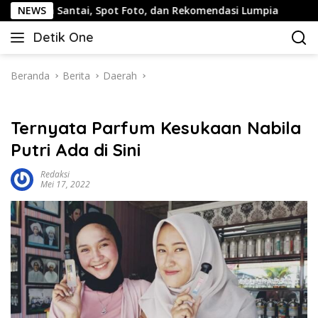
Langsung
antai, Spot Foto, dan Rekomendasi Lumpia
NEWS
Panduan Wisa
ke
Detik One
konten
Tajam
Ungkap
Fakta
Beranda
Berita
Daerah
Ternyata Parfum Kesukaan Nabila
Putri Ada di Sini
Redaksi
Mei 17, 2022