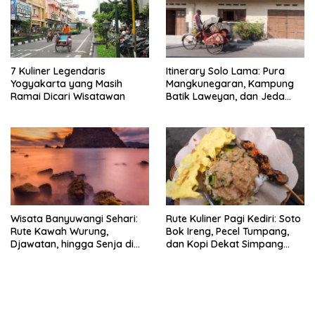
7 Kuliner Legendaris
Itinerary Solo Lama: Pura
Yogyakarta yang Masih
Mangkunegaran, Kampung
Ramai Dicari Wisatawan
Batik Laweyan, dan Jeda
Timlo-Selat Solo
Wisata Banyuwangi Sehari:
Rute Kuliner Pagi Kediri: Soto
Rute Kawah Wurung,
Bok Ireng, Pecel Tumpang,
Djawatan, hingga Senja di
dan Kopi Dekat Simpang
Pulau Merah
Lima Gumul