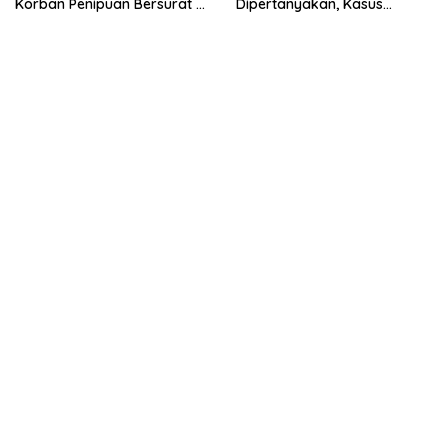
Korban Penipuan Bersurat ke
Dipertanyakan, Kasus
Mabes Polri
Dugaan Penipuan Oknum
LSM Tak Kunjung Ada
Kepastian