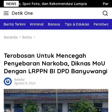
Langsung
, Spot Foto, dan Rekomendasi Lumpia
NEWS
Panduan Wisata Ke
ke
Detik One
konten
Tajam
Ungkap
Berita Terkini
Kriminal
Bansos
Tips & Edukasi
Peristiwa
Fakta
Beranda
Berita
Terobosan Untuk Mencegah
Penyebaran Narkoba, Diknas MoU
Dengan LRPPN BI DPD Banyuwangi
Redaksi
Agustus 9, 2022