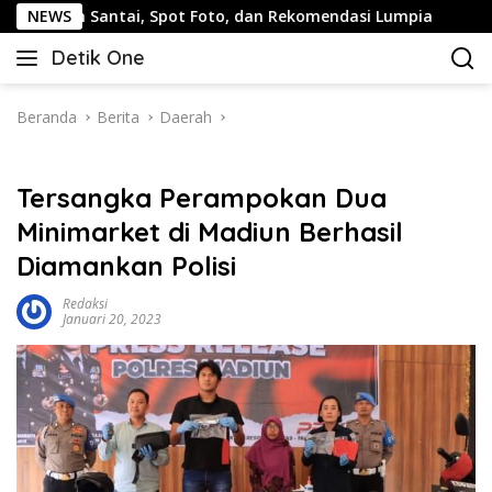
Langsung
antai, Spot Foto, dan Rekomendasi Lumpia
NEWS
Panduan Wisa
ke
Detik One
konten
Tajam
Ungkap
Fakta
Beranda
Berita
Daerah
Tersangka Perampokan Dua
Minimarket di Madiun Berhasil
Diamankan Polisi
Redaksi
Januari 20, 2023