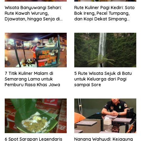
Wisata Banyuwangi Sehari:
Rute Kuliner Pagi Kediri: Soto
Rute Kawah Wurung,
Bok Ireng, Pecel Tumpang,
Djawatan, hingga Senja di
dan Kopi Dekat Simpang
Pulau Merah
Lima Gumul
7 Titik Kuliner Malam di
5 Rute Wisata Sejuk di Batu
Semarang Lama untuk
untuk Keluarga dari Pagi
Pemburu Rasa Khas Jawa
sampai Sore
6 Spot Sarapan Legendaris
Nanang Wahyudi: Kejagung