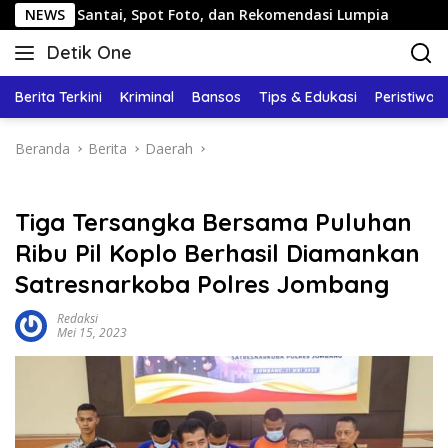
Langsung
ntai, Spot Foto, dan Rekomendasi Lumpia
NEWS
Panduan Wisat
ke
Detik One
konten
Tajam
Ungkap
Berita Terkini
Kriminal
Bansos
Tips & Edukasi
Peristiwa
Fakta
Beranda
Berita
Daerah
Tiga Tersangka Bersama Puluhan
Ribu Pil Koplo Berhasil Diamankan
Satresnarkoba Polres Jombang
Redaksi
Mei 15, 2023