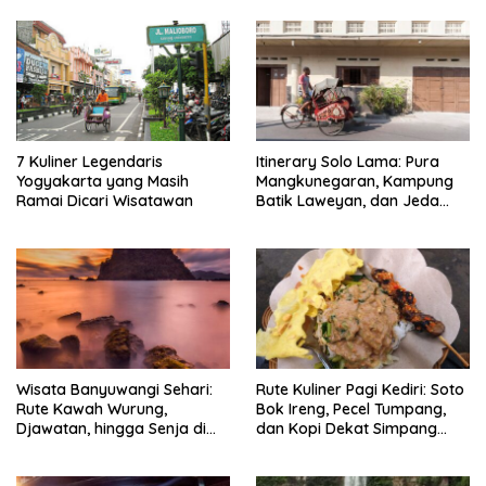
7 Kuliner Legendaris
Itinerary Solo Lama: Pura
Yogyakarta yang Masih
Mangkunegaran, Kampung
Ramai Dicari Wisatawan
Batik Laweyan, dan Jeda
Timlo-Selat Solo
Wisata Banyuwangi Sehari:
Rute Kuliner Pagi Kediri: Soto
Rute Kawah Wurung,
Bok Ireng, Pecel Tumpang,
Djawatan, hingga Senja di
dan Kopi Dekat Simpang
Pulau Merah
Lima Gumul