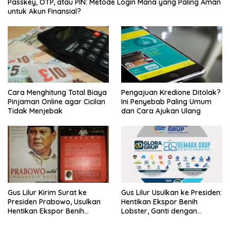
Passkey, OTP, atau PIN: Metode Login Mana yang Paling Aman
untuk Akun Finansial?
Cara Menghitung Total Biaya
Pengajuan Kredione Ditolak?
Pinjaman Online agar Cicilan
Ini Penyebab Paling Umum
Tidak Menjebak
dan Cara Ajukan Ulang
Gus Lilur Kirim Surat ke
Gus Lilur Usulkan ke Presiden:
Presiden Prabowo, Usulkan
Hentikan Ekspor Benih
Hentikan Ekspor Benih
Lobster, Ganti dengan
Lobster dan Ganti Ekspor
Ekspor Lobster 50 Gram
Lobster 50 Gram