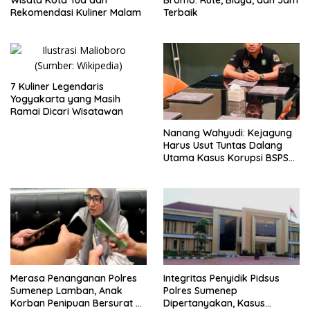
Wisata Kota Tua dan
Bromo: Rute, Biaya, dan Jam
Rekomendasi Kuliner Malam
Terbaik
7 Kuliner Legendaris
Yogyakarta yang Masih
Ramai Dicari Wisatawan
Nanang Wahyudi: Kejagung
Harus Usut Tuntas Dalang
Utama Kasus Korupsi BSPS
Sumenep
Merasa Penanganan Polres
Integritas Penyidik Pidsus
Sumenep Lamban, Anak
Polres Sumenep
Korban Penipuan Bersurat ke
Dipertanyakan, Kasus