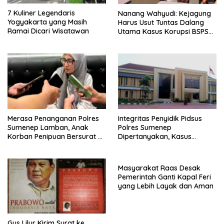
7 Kuliner Legendaris
Nanang Wahyudi: Kejagung
Yogyakarta yang Masih
Harus Usut Tuntas Dalang
Ramai Dicari Wisatawan
Utama Kasus Korupsi BSPS
Sumenep
Merasa Penanganan Polres
Integritas Penyidik Pidsus
Sumenep Lamban, Anak
Polres Sumenep
Korban Penipuan Bersurat ke
Dipertanyakan, Kasus
Mabes Polri
Dugaan Penipuan Oknum
LSM Tak Kunjung Ada
Kepastian
Masyarakat Raas Desak
Pemerintah Ganti Kapal Feri
yang Lebih Layak dan Aman
Gus Lilur Kirim Surat ke