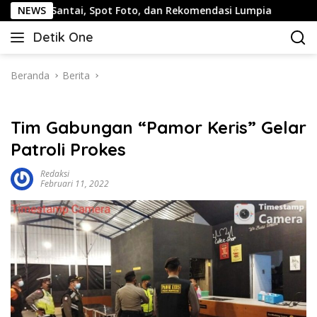
Langsung
 Santai, Spot Foto, dan Rekomendasi Lumpia
NEWS
Panduan Wi
ke
Detik One
konten
Tajam
Ungkap
Fakta
Beranda
Berita
Tim Gabungan “Pamor Keris” Gelar
Patroli Prokes
Redaksi
Februari 11, 2022