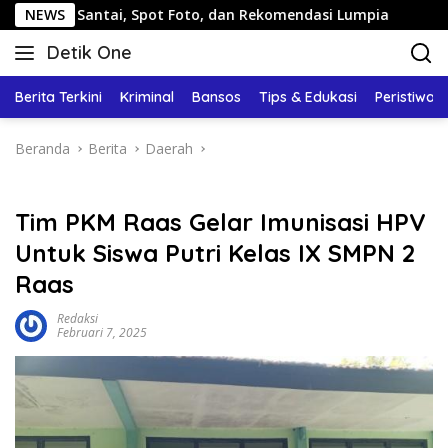
Langsung
ntai, Spot Foto, dan Rekomendasi Lumpia
NEWS
Panduan Wisat
ke
Detik One
konten
Tajam
Ungkap
Berita Terkini
Kriminal
Bansos
Tips & Edukasi
Peristiwa
Fakta
Beranda
Berita
Daerah
Tim PKM Raas Gelar Imunisasi HPV
Untuk Siswa Putri Kelas IX SMPN 2
Raas
Redaksi
Februari 7, 2025