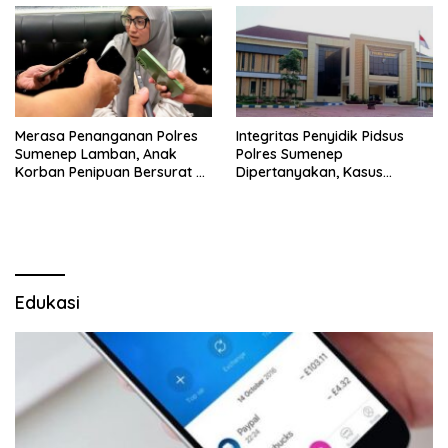
Merasa Penanganan Polres
Integritas Penyidik Pidsus
Sumenep Lamban, Anak
Polres Sumenep
Korban Penipuan Bersurat ke
Dipertanyakan, Kasus
Mabes Polri
Dugaan Penipuan Oknum
LSM Tak Kunjung Ada
Kepastian
Edukasi