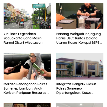
7 Kuliner Legendaris
Nanang Wahyudi: Kejagung
Yogyakarta yang Masih
Harus Usut Tuntas Dalang
Ramai Dicari Wisatawan
Utama Kasus Korupsi BSPS
Sumenep
Merasa Penanganan Polres
Integritas Penyidik Pidsus
Sumenep Lamban, Anak
Polres Sumenep
Korban Penipuan Bersurat ke
Dipertanyakan, Kasus
Mabes Polri
Dugaan Penipuan Oknum
LSM Tak Kunjung Ada
Kepastian