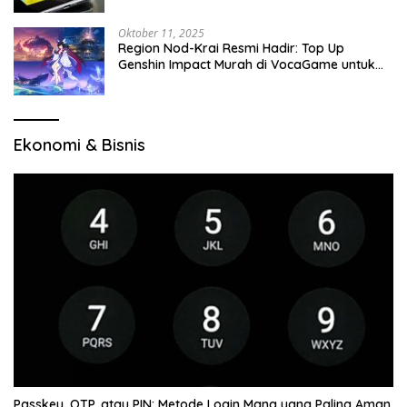
Oktober 11, 2025
Region Nod-Krai Resmi Hadir: Top Up
Genshin Impact Murah di VocaGame untuk
Jelajah Wilayah Baru
Ekonomi & Bisnis
Passkey, OTP, atau PIN: Metode Login Mana yang Paling Aman