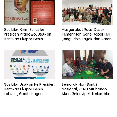
Gus Lilur Kirim Surat ke
Masyarakat Raas Desak
Presiden Prabowo, Usulkan
Pemerintah Ganti Kapal Feri
Hentikan Ekspor Benih
yang Lebih Layak dan Aman
Lobster dan Ganti Ekspor
Lobster 50 Gram
Gus Lilur Usulkan ke Presiden:
Semarak Hari Santri
Hentikan Ekspor Benih
Nasional, PCNU Situbondo
Lobster, Ganti dengan
Akan Gelar Apel di Alun-Alun
Ekspor Lobster 50 Gram
Besuki