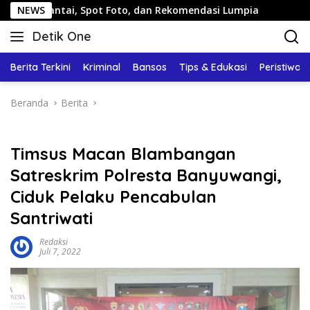
Langsung
i, Spot Foto, dan Rekomendasi Lumpia
NEWS
Panduan Wisata 
ke
Detik One
konten
Tajam
Ungkap
Berita Terkini
Kriminal
Bansos
Tips & Edukasi
Peristiwa
Fakta
Beranda
Berita
Timsus Macan Blambangan
Satreskrim Polresta Banyuwangi,
Ciduk Pelaku Pencabulan
Santriwati
Redaksi
Juli 7, 2022