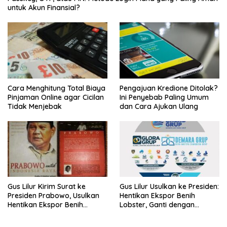
untuk Akun Finansial?
Cara Menghitung Total Biaya
Pengajuan Kredione Ditolak?
Pinjaman Online agar Cicilan
Ini Penyebab Paling Umum
Tidak Menjebak
dan Cara Ajukan Ulang
Gus Lilur Kirim Surat ke
Gus Lilur Usulkan ke Presiden:
Presiden Prabowo, Usulkan
Hentikan Ekspor Benih
Hentikan Ekspor Benih
Lobster, Ganti dengan
Lobster dan Ganti Ekspor
Ekspor Lobster 50 Gram
Lobster 50 Gram