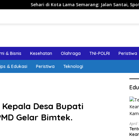
Sehari di Kota Lama Semarang: Jalan Santai, Spot Foto, dan 
i & Bisnis
Kesehatan
Olahraga
TNI-POLRI
Peristiwa
ips & Edukasi
Peristiwa
Teknologi
Edu
 Kepala Desa Bupati
MD Gelar Bimtek.
April
Tent
Keam