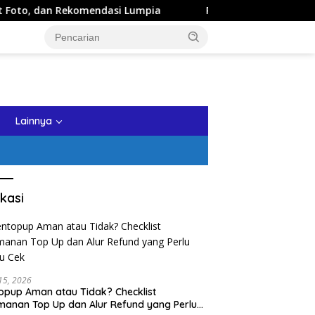
Rekomendasi Lumpia
Panduan Wisata Keluarga ke Kota Ba
tutup
Lainnya
kasi
 15, 2026
opup Aman atau Tidak? Checklist
anan Top Up dan Alur Refund yang Perlu