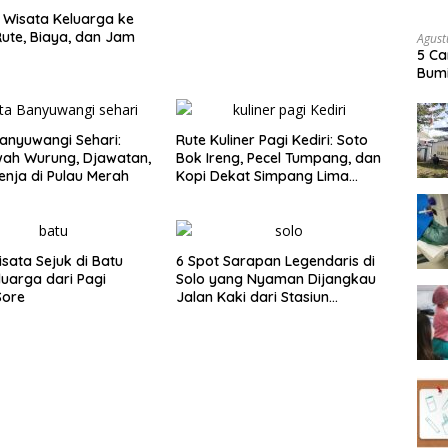
Wisata Keluarga ke
ute, Biaya, dan Jam
Agust
5 Ca
Bumi
anyuwangi Sehari:
Rute Kuliner Pagi Kediri: Soto
wah Wurung, Djawatan,
Bok Ireng, Pecel Tumpang, dan
enja di Pulau Merah
Kopi Dekat Simpang Lima
Gumul
isata Sejuk di Batu
6 Spot Sarapan Legendaris di
luarga dari Pagi
Solo yang Nyaman Dijangkau
Sore
Jalan Kaki dari Stasiun
Balapan