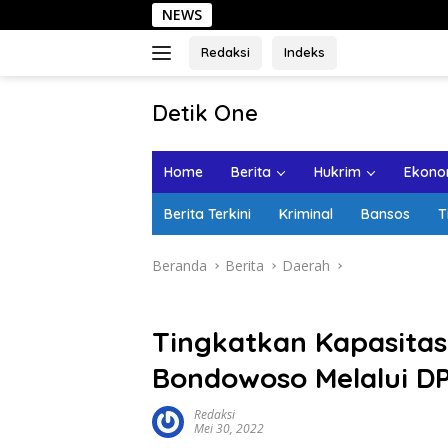
Langsung
NEWS
ke
konten
Redaksi
Indeks
tutup
Detik One
Tajam
Ungkap
Home
Berita
Hukrim
Ekonom
Fakta
Berita Terkini
Kriminal
Bansos
T
Beranda
Berita
Daerah
Tingkatkan Kapasitas
Bondowoso Melalui DP
Redaksi
Mei 30, 2022