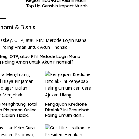
Region Nod-Krai Resmi Hadir:
Top Up Genshin Impact Murah
di VocaGame untuk Jelajah
Wilayah Baru
nomi & Bisnis
key, OTP, atau PIN: Metode Login Mana
 Paling Aman untuk Akun Finansial?
 Menghitung Total
Pengajuan Kredione
a Pinjaman Online
Ditolak? Ini Penyebab
 Cicilan Tidak
Paling Umum dan
jebak
Cara Ajukan Ulang