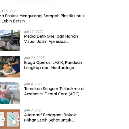
us 15, 2025
ra Praktis Mengurangi Sampah Plastik untuk
 Lebih Bersih
Juli 10, 2025
Media DetikOne dan Harian
Visual Jatim Apresiasi
Pelayanan Prima Puskesmas
Bangsalsari
Juni 20, 2025
Biaya Operasi LASIK, Panduan
Lengkap dan Manfaatnya
Juni 4, 2025
Temukan Senyum Terbaikmu di
Aesthetics Dental Care (ADC)
Tangerang: Klinik Gigi Modern
yang Mengerti Kebutuhanmu
Juni 2, 2025
Alternatif Pengganti Rokok:
Pilihan Lebih Sehat untuk
Mengurangi Risiko Merokok