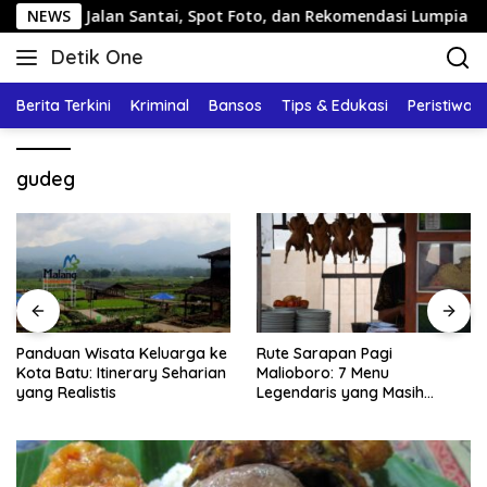
Langsung
g: Jalan Santai, Spot Foto, dan Rekomendasi Lumpia
NEWS
Pa
ke
Detik One
konten
Tajam
Ungkap
Berita Terkini
Kriminal
Bansos
Tips & Edukasi
Peristiwa
Fakta
gudeg
Panduan Wisata Keluarga ke
Rute Sarapan Pagi
Kota Batu: Itinerary Seharian
Malioboro: 7 Menu
yang Realistis
Legendaris yang Masih
Mudah Ditemukan