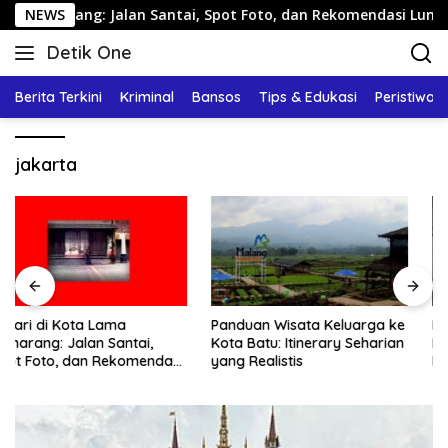
Langsung
arang: Jalan Santai, Spot Foto, dan Rekomendasi Lumpia
NEWS
ke
Detik One
konten
Tajam
Ungkap
Berita Terkini
Kriminal
Bansos
Tips & Edukasi
Peristiwa
Fakta
jakarta
Panduan Wisata Keluarga ke
Rute Sarapan Pagi
Kota Batu: Itinerary Seharian
Malioboro: 7 Menu
yang Realistis
Legendaris yang Masih
Mudah Ditemukan