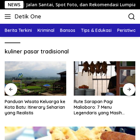
Langsung
rang: Jalan Santai, Spot Foto, dan Rekomendasi Lumpia
NEWS
ke
Detik One
konten
Tajam
Ungkap
Berita Terkini
Kriminal
Bansos
Tips & Edukasi
Peristiwa
Fakta
kuliner pasar tradisional
Panduan Wisata Keluarga ke
Rute Sarapan Pagi
Kota Batu: Itinerary Seharian
Malioboro: 7 Menu
yang Realistis
Legendaris yang Masih
Mudah Ditemukan