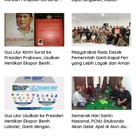
Mabes Polri
Dugaan Penipuan Oknum
LSM Tak Kunjung Ada
Kepastian
Gus Lilur Kirim Surat ke
Masyarakat Raas Desak
Presiden Prabowo, Usulkan
Pemerintah Ganti Kapal Feri
Hentikan Ekspor Benih
yang Lebih Layak dan Aman
Lobster dan Ganti Ekspor
Lobster 50 Gram
Gus Lilur Usulkan ke Presiden:
Semarak Hari Santri
Hentikan Ekspor Benih
Nasional, PCNU Situbondo
Lobster, Ganti dengan
Akan Gelar Apel di Alun-Alun
Ekspor Lobster 50 Gram
Besuki