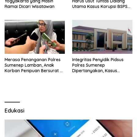
Yogyakarta yang Masih
Harus Usut Tuntas Dalang
Ramai Dicari Wisatawan
Utama Kasus Korupsi BSPS
Sumenep
Merasa Penanganan Polres
Integritas Penyidik Pidsus
Sumenep Lamban, Anak
Polres Sumenep
Korban Penipuan Bersurat ke
Dipertanyakan, Kasus
Mabes Polri
Dugaan Penipuan Oknum
LSM Tak Kunjung Ada
Kepastian
Edukasi