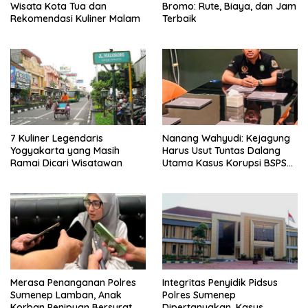
Wisata Kota Tua dan
Bromo: Rute, Biaya, dan Jam
Rekomendasi Kuliner Malam
Terbaik
7 Kuliner Legendaris
Nanang Wahyudi: Kejagung
Yogyakarta yang Masih
Harus Usut Tuntas Dalang
Ramai Dicari Wisatawan
Utama Kasus Korupsi BSPS
Sumenep
Merasa Penanganan Polres
Integritas Penyidik Pidsus
Sumenep Lamban, Anak
Polres Sumenep
Korban Penipuan Bersurat ke
Dipertanyakan, Kasus