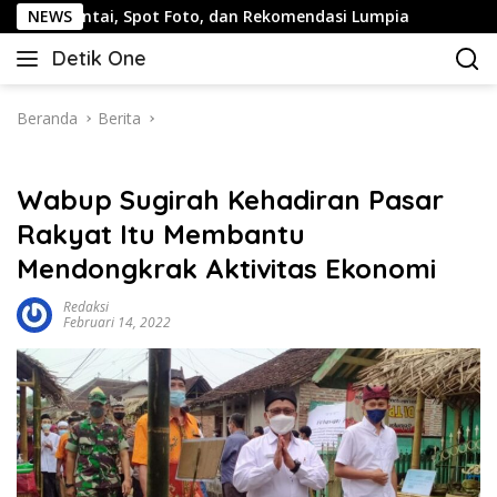
Langsung
, Spot Foto, dan Rekomendasi Lumpia
NEWS
Panduan Wisata Ke
ke
Detik One
konten
Tajam
Ungkap
Fakta
Beranda
Berita
Wabup Sugirah Kehadiran Pasar
Rakyat Itu Membantu
Mendongkrak Aktivitas Ekonomi
Redaksi
Februari 14, 2022