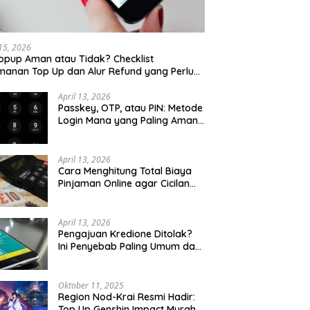
 15, 2026
opup Aman atau Tidak? Checklist
anan Top Up dan Alur Refund yang Perlu
u Cek
April 13, 2026
Passkey, OTP, atau PIN: Metode
Login Mana yang Paling Aman
untuk Akun Finansial?
April 13, 2026
Cara Menghitung Total Biaya
Pinjaman Online agar Cicilan
Tidak Menjebak
April 13, 2026
Pengajuan Kredione Ditolak?
Ini Penyebab Paling Umum dan
Cara Ajukan Ulang
Oktober 11, 2025
Region Nod-Krai Resmi Hadir:
Top Up Genshin Impact Murah