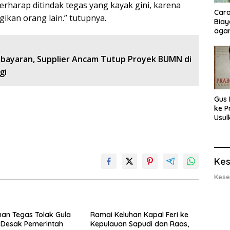
erharap ditindak tegas yang kayak gini, karena
Cara
ikan orang lain.” tutupnya.
Biay
agar
Men
:
bayaran, Supplier Ancam Tutup Proyek BUMN di
gi
Gus 
ke P
Usul
Eksp
dan 
Lobs
Kes
Kese
an Tegas Tolak Gula
Ramai Keluhan Kapal Feri ke
, Desak Pemerintah
Kepulauan Sapudi dan Raas,