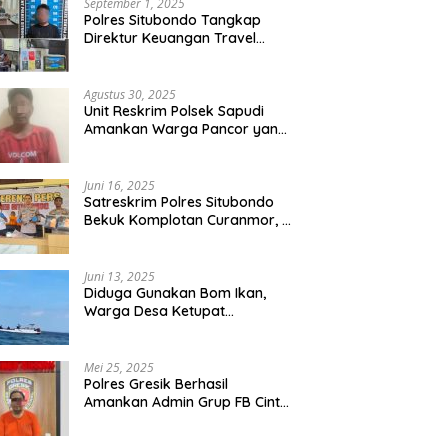
September 1, 2025
Polres Situbondo Tangkap
Direktur Keuangan Travel
Umroh Bodong, Kerugian
Capai Miliaran Rupiah
Agustus 30, 2025
Unit Reskrim Polsek Sapudi
Amankan Warga Pancor yang
Diduga Miliki Sabu
Juni 16, 2025
Satreskrim Polres Situbondo
Bekuk Komplotan Curanmor, 9
Tersangka Berhasil Diringkus
Juni 13, 2025
Diduga Gunakan Bom Ikan,
Warga Desa Ketupat
Kecamatan Raas Terancam
Pidana
Mei 25, 2025
Polres Gresik Berhasil
Amankan Admin Grup FB Cinta
Sedarah di Denpasar Bali