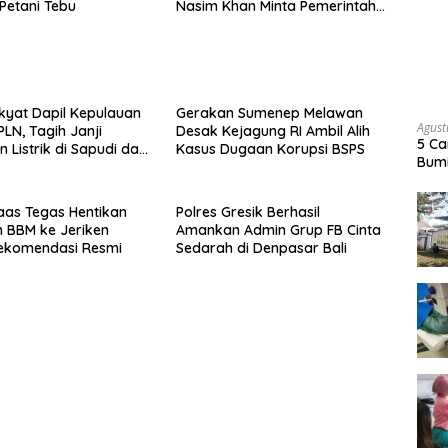
 Petani Tebu
Nasim Khan Minta Pemerintah
Segera Bertindak
kyat Dapil Kepulauan
Gerakan Sumenep Melawan
Agust
PLN, Tagih Janji
Desak Kejagung RI Ambil Alih
5 Ca
 Listrik di Sapudi dan
Kasus Dugaan Korupsi BSPS
Bumi
aas Tegas Hentikan
Polres Gresik Berhasil
n BBM ke Jeriken
Amankan Admin Grup FB Cinta
ekomendasi Resmi
Sedarah di Denpasar Bali