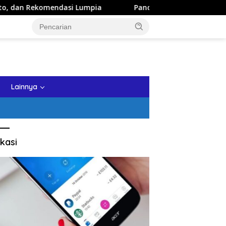
omendasi Lumpia
Panduan Wisata Keluarga ke Kota Batu:
tutup
Lainnya
kasi