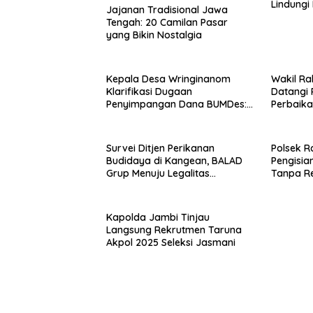
Lindungi
Jajanan Tradisional Jawa
Tengah: 20 Camilan Pasar
yang Bikin Nostalgia
Kepala Desa Wringinanom
Wakil Ra
Klarifikasi Dugaan
Datangi 
Penyimpangan Dana BUMDes:
Perbaikan
“Tidak Benar!”
Raas
Survei Ditjen Perikanan
Polsek R
Budidaya di Kangean, BALAD
Pengisia
Grup Menuju Legalitas
Tanpa R
Budidaya Laut Nasional
Kapolda Jambi Tinjau
Langsung Rekrutmen Taruna
Akpol 2025 Seleksi Jasmani