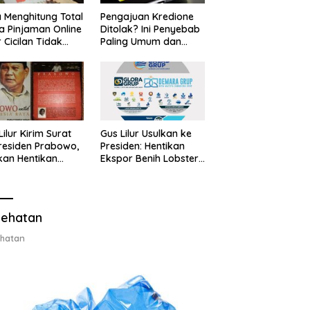
 Menghitung Total
Pengajuan Kredione
a Pinjaman Online
Ditolak? Ini Penyebab
 Cicilan Tidak
Paling Umum dan
jebak
Cara Ajukan Ulang
Lilur Kirim Surat
Gus Lilur Usulkan ke
residen Prabowo,
Presiden: Hentikan
kan Hentikan
Ekspor Benih Lobster,
or Benih Lobster
Ganti dengan Ekspor
Ganti Ekspor
Lobster 50 Gram
ter 50 Gram
ehatan
hatan