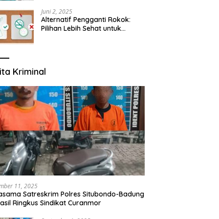
yang Mengerti Kebutuhanmu
Juni 2, 2025
Alternatif Pengganti Rokok:
Pilihan Lebih Sehat untuk
Mengurangi Risiko Merokok
ita Kriminal
mber 11, 2025
asama Satreskrim Polres Situbondo-Badung
asil Ringkus Sindikat Curanmor