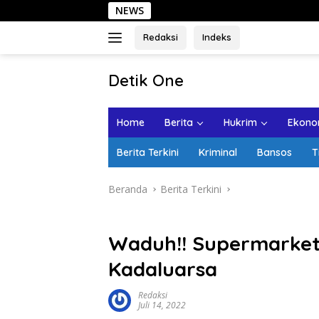
Langsung
NEWS
Se
ke
konten
Redaksi
Indeks
tutup
Detik One
Tajam
Ungkap
Home
Berita
Hukrim
Ekonom
Fakta
Berita Terkini
Kriminal
Bansos
T
Beranda
Berita Terkini
Waduh!! Supermarket 
Kadaluarsa
Redaksi
Juli 14, 2022