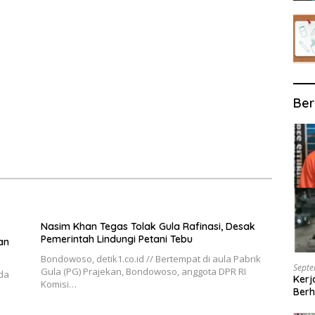
Ber
Nasim Khan Tegas Tolak Gula Rafinasi, Desak
Pemerintah Lindungi Petani Tebu
an
Bondowoso, detik1.co.id // Bertempat di aula Pabrik
Septe
Gula (PG) Prajekan, Bondowoso, anggota DPR RI
ada
Kerj
Komisi…
Berh