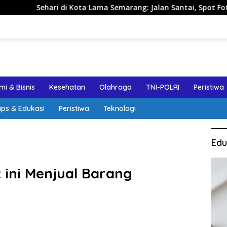
hari di Kota Lama Semarang: Jalan Santai, Spot Foto, dan Rek
i & Bisnis
Kesehatan
Olahraga
TNI-POLRI
Peristiwa
ips & Edukasi
Peristiwa
Teknologi
Edu
ini Menjual Barang