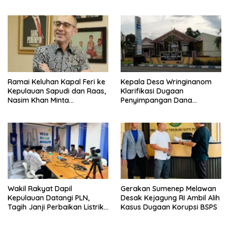
Tebu
Ramai Keluhan Kapal Feri ke
Kepala Desa Wringinanom
Kepulauan Sapudi dan Raas,
Klarifikasi Dugaan
Nasim Khan Minta
Penyimpangan Dana
Pemerintah Segera Bertindak
BUMDes: “Tidak Benar!”
Wakil Rakyat Dapil
Gerakan Sumenep Melawan
Kepulauan Datangi PLN,
Desak Kejagung RI Ambil Alih
Tagih Janji Perbaikan Listrik
Kasus Dugaan Korupsi BSPS
di Sapudi dan Raas