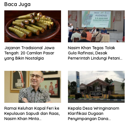
Baca Juga
Jajanan Tradisional Jawa
Nasim Khan Tegas Tolak
Tengah: 20 Camilan Pasar
Gula Rafinasi, Desak
yang Bikin Nostalgia
Pemerintah Lindungi Petani
Tebu
Ramai Keluhan Kapal Feri ke
Kepala Desa Wringinanom
Kepulauan Sapudi dan Raas,
Klarifikasi Dugaan
Nasim Khan Minta
Penyimpangan Dana
Pemerintah Segera Bertindak
BUMDes: “Tidak Benar!”