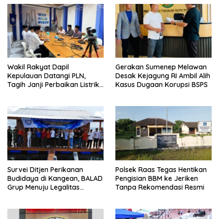
Wakil Rakyat Dapil
Gerakan Sumenep Melawan
Kepulauan Datangi PLN,
Desak Kejagung RI Ambil Alih
Tagih Janji Perbaikan Listrik
Kasus Dugaan Korupsi BSPS
di Sapudi dan Raas
Survei Ditjen Perikanan
Polsek Raas Tegas Hentikan
Budidaya di Kangean, BALAD
Pengisian BBM ke Jeriken
Grup Menuju Legalitas
Tanpa Rekomendasi Resmi
Budidaya Laut Nasional