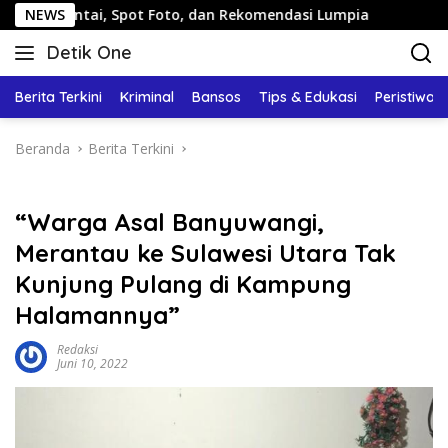
Langsung
ai, Spot Foto, dan Rekomendasi Lumpia
NEWS
Panduan Wisata 
ke
Detik One
konten
Tajam
Ungkap
Berita Terkini
Kriminal
Bansos
Tips & Edukasi
Peristiwa
Fakta
Beranda
Berita Terkini
“Warga Asal Banyuwangi,
Merantau ke Sulawesi Utara Tak
Kunjung Pulang di Kampung
Halamannya”
Redaksi
Juni 10, 2022