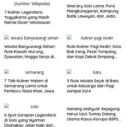
Itinerary Solo Lama: Pura
Mangkunegaran, Kampung
7 Kuliner Legendaris
Batik Laweyan, dan Jeda
Yogyakarta yang Masih
Timlo-Selat Solo
Ramai Dicari Wisatawan
Wisata Banyuwangi Sehari:
Rute Kuliner Pagi Kediri: Soto
Rute Kawah Wurung,
Bok Ireng, Pecel Tumpang,
Djawatan, hingga Senja di
dan Kopi Dekat Simpang
Pulau Merah
Lima Gumul
7 Titik Kuliner Malam di
5 Rute Wisata Sejuk di Batu
Semarang Lama untuk
untuk Keluarga dari Pagi
Pemburu Rasa Khas Jawa
sampai Sore
Nanang Wahyudi: Kejagung
Harus Usut Tuntas Dalang
6 Spot Sarapan Legendaris
Utama Kasus Korupsi BSPS
di Solo yang Nyaman
Sumenep
Dijangkau Jalan Kaki dari