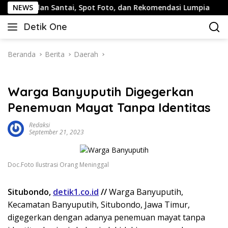
Langsung
 Jalan Santai, Spot Foto, dan Rekomendasi Lumpia
NEWS
Pan
ke
Detik One
konten
Tajam
Ungkap
Fakta
Beranda
Berita
Daerah
Warga Banyuputih Digegerkan
Penemuan Mayat Tanpa Identitas
Redaksi
September 21, 2023
Doc.Foto Ilustrasi Orang Meninggal
Situbondo,
detik1.co.id
//
Warga Banyuputih,
Kecamatan Banyuputih, Situbondo, Jawa Timur,
digegerkan dengan adanya penemuan mayat tanpa