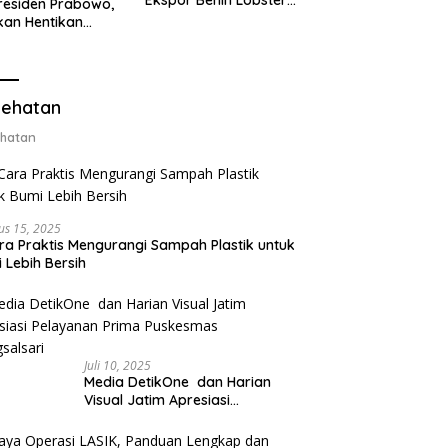
Ekspor Benih Lobster,
residen Prabowo,
Ganti dengan Ekspor
kan Hentikan
Lobster 50 Gram
or Benih Lobster
Ganti Ekspor
ter 50 Gram
ehatan
hatan
us 15, 2025
ra Praktis Mengurangi Sampah Plastik untuk
 Lebih Bersih
Juli 10, 2025
Media DetikOne dan Harian
Visual Jatim Apresiasi
Pelayanan Prima Puskesmas
Bangsalsari