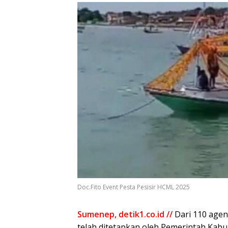
Doc.Fito Event Pesta Pesisir HCML 2025
Sumenep, detik1.co.id //
Dari 110 age
telah ditetapkan oleh Pemerintah Kab