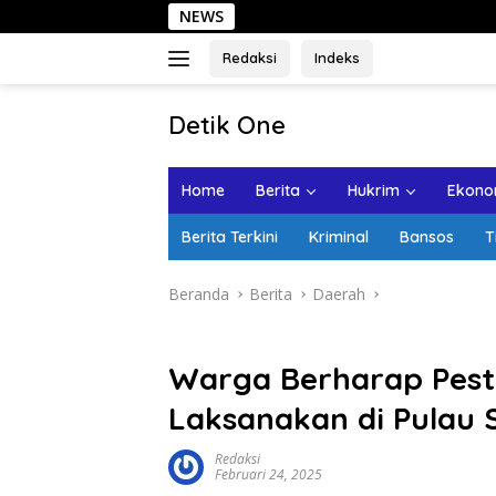
Langsung
NEWS
Sehari 
ke
konten
Redaksi
Indeks
tutup
Detik One
Tajam
Ungkap
Home
Berita
Hukrim
Ekonom
Fakta
Berita Terkini
Kriminal
Bansos
T
Beranda
Berita
Daerah
Warga Berharap Pesta
Laksanakan di Pulau 
Redaksi
Februari 24, 2025