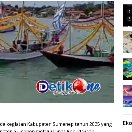
Kam
Eko
nda kegiatan Kabupaten Sumenep tahun 2025 yang
upaten Sumenep melalui Dinas Kebudayaan,