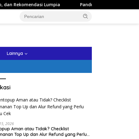
asi Lumpia
Panduan Wisata Keluarga ke Kota Batu: Itine
tutup
Lainnya
kasi
 15, 2026
opup Aman atau Tidak? Checklist
anan Top Up dan Alur Refund yang Perlu