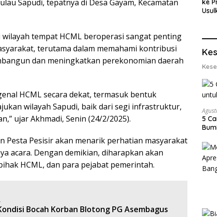
ulau Sapudi, tepatnya di Desa Gayam, Kecamatan
ke P
Usul
Eksp
dan 
 wilayah tempat HCML beroperasi sangat penting
Lobs
asyarakat, terutama dalam memahami kontribusi
Kes
mbangun dan meningkatkan perekonomian daerah
Kese
genal HCML secara dekat, termasuk bentuk
kan wilayah Sapudi, baik dari segi infrastruktur,
Agust
,” ujar Akhmadi, Senin (24/2/2025).
5 Ca
Bumi
 Pesta Pesisir akan menarik perhatian masyarakat
ya acara. Dengan demikian, diharapkan akan
 pihak HCML, dan para pejabat pemerintah.
:
 Kondisi Bocah Korban Blotong PG Asembagus