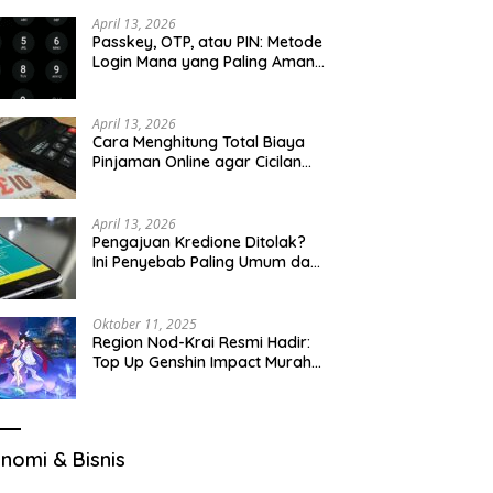
u Cek
April 13, 2026
Passkey, OTP, atau PIN: Metode
Login Mana yang Paling Aman
untuk Akun Finansial?
April 13, 2026
Cara Menghitung Total Biaya
Pinjaman Online agar Cicilan
Tidak Menjebak
April 13, 2026
Pengajuan Kredione Ditolak?
Ini Penyebab Paling Umum dan
Cara Ajukan Ulang
Oktober 11, 2025
Region Nod-Krai Resmi Hadir:
Top Up Genshin Impact Murah
di VocaGame untuk Jelajah
Wilayah Baru
nomi & Bisnis