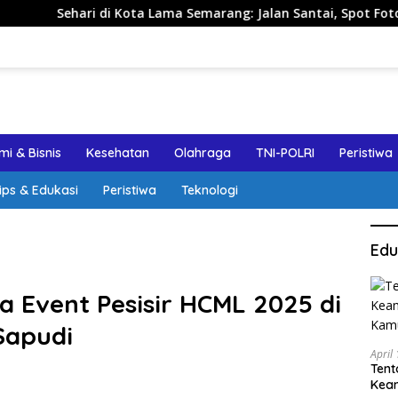
di Kota Lama Semarang: Jalan Santai, Spot Foto, dan Rekomend
i & Bisnis
Kesehatan
Olahraga
TNI-POLRI
Peristiwa
ips & Edukasi
Peristiwa
Teknologi
Edu
 Event Pesisir HCML 2025 di
Sapudi
April
Tent
Keam