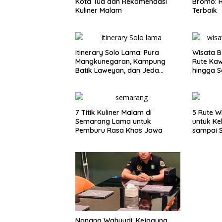
Kota Tua dan Rekomendasi
Bromo: R
Kuliner Malam
Terbaik
Itinerary Solo Lama: Pura
Wisata B
Mangkunegaran, Kampung
Rute Ka
Batik Laweyan, dan Jeda
hingga S
Timlo-Selat Solo
7 Titik Kuliner Malam di
5 Rute W
Semarang Lama untuk
untuk Ke
Pemburu Rasa Khas Jawa
sampai 
Nanang Wahyudi: Kejagung