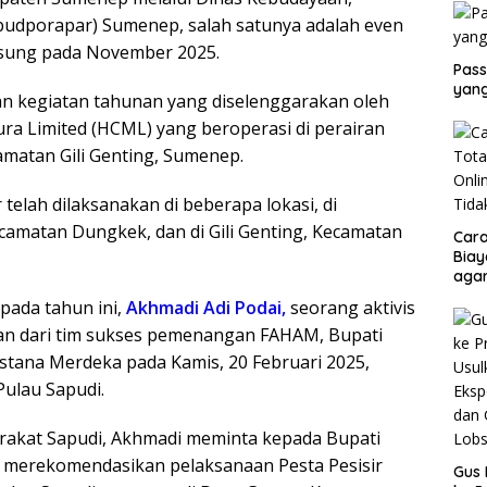
sbudporapar) Sumenep, salah satunya adalah even
ngsung pada November 2025.
Pass
yang
an kegiatan tahunan yang diselenggarakan oleh
 Limited (HCML) yang beroperasi di perairan
camatan Gili Genting, Sumenep.
 telah dilaksanakan di beberapa lokasi, di
ecamatan Dungkek, dan di Gili Genting, Kecamatan
Cara
Biay
agar
Men
pada tahun ini,
Akhmadi Adi Podai,
seorang aktivis
an dari tim sukses pemenangan FAHAM, Bupati
 Istana Merdeka pada Kamis, 20 Februari 2025,
Pulau Sapudi.
akat Sapudi, Akhmadi meminta kepada Bupati
 merekomendasikan pelaksanaan Pesta Pesisir
Gus 