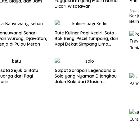
Yogyakarta yang Masih Ramai
ute, Biaya, dan Jam
Dicari Wisatawan
Septe
Kerj
Berh
anyuwangi Sehari:
Rute Kuliner Pagi Kediri: Soto
wah Wurung, Djawatan,
Bok Ireng, Pecel Tumpang, dan
enja di Pulau Merah
Kopi Dekat Simpang Lima
Gumul
isata Sejuk di Batu
6 Spot Sarapan Legendaris di
luarga dari Pagi
Solo yang Nyaman Dijangkau
Sore
Jalan Kaki dari Stasiun
Balapan