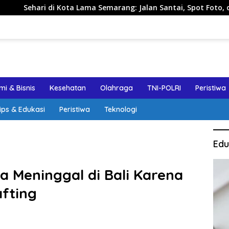
ama Semarang: Jalan Santai, Spot Foto, dan Rekomendasi Lumpi
i & Bisnis
Kesehatan
Olahraga
TNI-POLRI
Peristiwa
ips & Edukasi
Peristiwa
Teknologi
Edu
a Meninggal di Bali Karena
afting