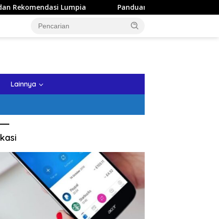
a
Panduan Wisata Keluarga ke Kota Batu: Itinerary Seha
tutup
Lainnya
kasi