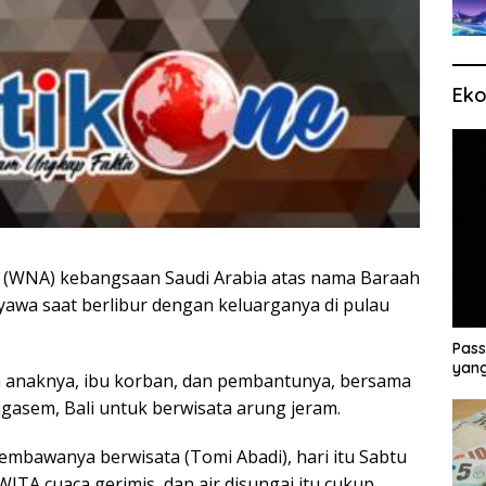
Eko
(WNA) kebangsaan Saudi Arabia atas nama Baraah
nyawa saat berlibur dengan keluarganya di pulau
Pass
yang
 anaknya, ibu korban, dan pembantunya, bersama
gasem, Bali untuk berwisata arung jeram.
mbawanya berwisata (Tomi Abadi), hari itu Sabtu
ITA cuaca gerimis, dan air disungai itu cukup