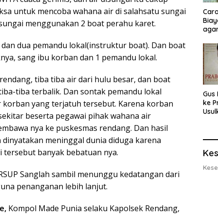
ksa untuk mencoba wahana air di salahsatu sungai
Cara
Biay
 sungai menggunakan 2 boat perahu karet.
agar
Men
 dan dua pemandu lokal(instruktur boat). Dan boat
knya, sang ibu korban dan 1 pemandu lokal.
endang, tiba tiba air dari hulu besar, dan boat
iba-tiba terbalik. Dan sontak pemandu lokal
Gus 
r korban yang terjatuh tersebut. Karena korban
ke P
Usul
a sekitar beserta pegawai pihak wahana air
Eksp
bawa nya ke puskesmas rendang. Dan hasil
dan 
Lobs
n dinyatakan meninggal dunia diduga karena
i tersebut banyak bebatuan nya.
Kes
Kese
e RSUP Sanglah sambil menunggu kedatangan dari
guna penanganan lebih lanjut.
e,
Kompol Made Punia selaku Kapolsek Rendang,