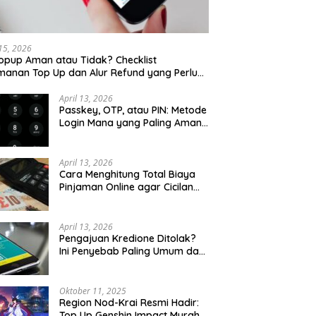
 15, 2026
opup Aman atau Tidak? Checklist
anan Top Up dan Alur Refund yang Perlu
u Cek
April 13, 2026
Passkey, OTP, atau PIN: Metode
Login Mana yang Paling Aman
untuk Akun Finansial?
April 13, 2026
Cara Menghitung Total Biaya
Pinjaman Online agar Cicilan
Tidak Menjebak
April 13, 2026
Pengajuan Kredione Ditolak?
Ini Penyebab Paling Umum dan
Cara Ajukan Ulang
Oktober 11, 2025
Region Nod-Krai Resmi Hadir:
Top Up Genshin Impact Murah