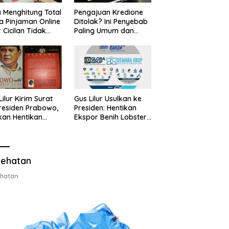
 Menghitung Total
Pengajuan Kredione
a Pinjaman Online
Ditolak? Ini Penyebab
 Cicilan Tidak
Paling Umum dan
jebak
Cara Ajukan Ulang
Lilur Kirim Surat
Gus Lilur Usulkan ke
residen Prabowo,
Presiden: Hentikan
kan Hentikan
Ekspor Benih Lobster,
or Benih Lobster
Ganti dengan Ekspor
Ganti Ekspor
Lobster 50 Gram
ter 50 Gram
ehatan
hatan