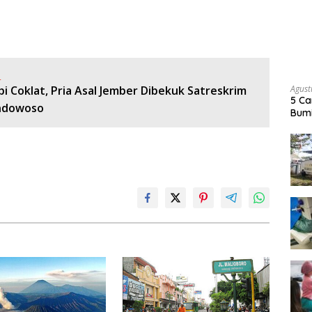
:
Agust
i Coklat, Pria Asal Jember Dibekuk Satreskrim
5 Ca
ndowoso
Bumi