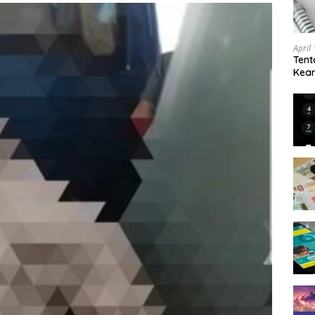
April
Tent
Keam
Kam