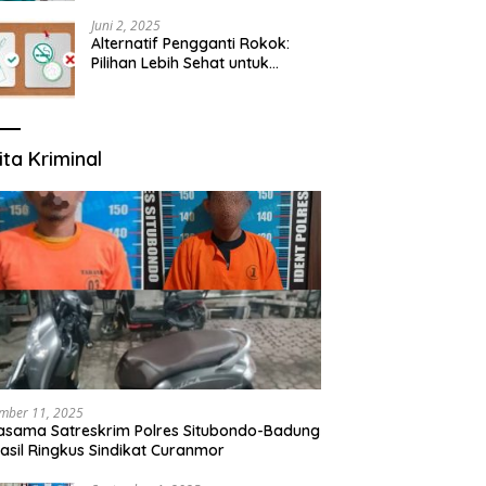
yang Mengerti Kebutuhanmu
Juni 2, 2025
Alternatif Pengganti Rokok:
Pilihan Lebih Sehat untuk
Mengurangi Risiko Merokok
ita Kriminal
mber 11, 2025
asama Satreskrim Polres Situbondo-Badung
asil Ringkus Sindikat Curanmor