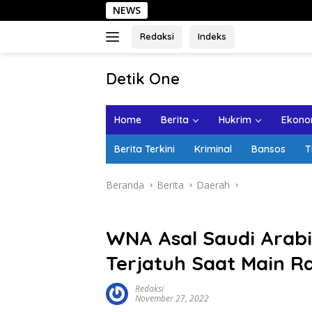
Langsung
NEWS
Sehari di Kota L
ke
konten
Redaksi
Indeks
tutup
Detik One
Tajam
Ungkap
Home
Berita
Hukrim
Ekonom
Fakta
Berita Terkini
Kriminal
Bansos
T
Beranda
Berita
Daerah
WNA Asal Saudi Arabi
Terjatuh Saat Main R
Redaksi
November 27, 2022