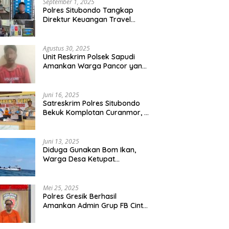
September 1, 2025
Polres Situbondo Tangkap
Direktur Keuangan Travel
Umroh Bodong, Kerugian
Capai Miliaran Rupiah
Agustus 30, 2025
Unit Reskrim Polsek Sapudi
Amankan Warga Pancor yang
Diduga Miliki Sabu
Juni 16, 2025
Satreskrim Polres Situbondo
Bekuk Komplotan Curanmor, 9
Tersangka Berhasil Diringkus
Juni 13, 2025
Diduga Gunakan Bom Ikan,
Warga Desa Ketupat
Kecamatan Raas Terancam
Pidana
Mei 25, 2025
Polres Gresik Berhasil
Amankan Admin Grup FB Cinta
Sedarah di Denpasar Bali