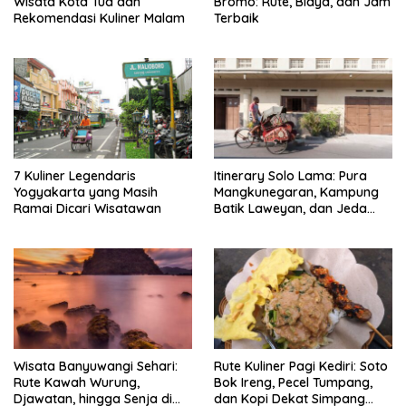
Wisata Kota Tua dan
Bromo: Rute, Biaya, dan Jam
Rekomendasi Kuliner Malam
Terbaik
7 Kuliner Legendaris
Itinerary Solo Lama: Pura
Yogyakarta yang Masih
Mangkunegaran, Kampung
Ramai Dicari Wisatawan
Batik Laweyan, dan Jeda
Timlo-Selat Solo
Wisata Banyuwangi Sehari:
Rute Kuliner Pagi Kediri: Soto
Rute Kawah Wurung,
Bok Ireng, Pecel Tumpang,
Djawatan, hingga Senja di
dan Kopi Dekat Simpang