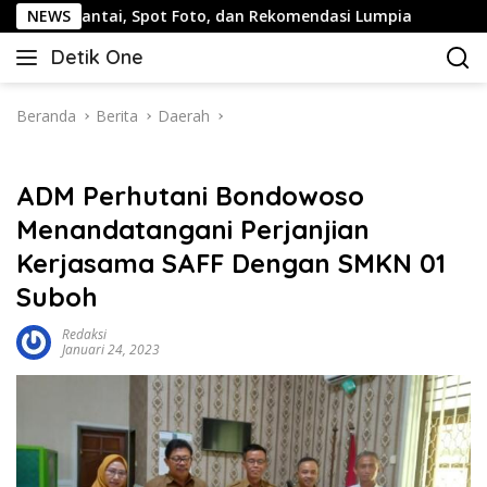
Langsung
ntai, Spot Foto, dan Rekomendasi Lumpia
NEWS
Panduan Wisat
ke
Detik One
konten
Tajam
Ungkap
Fakta
Beranda
Berita
Daerah
ADM Perhutani Bondowoso
Menandatangani Perjanjian
Kerjasama SAFF Dengan SMKN 01
Suboh
Redaksi
Januari 24, 2023