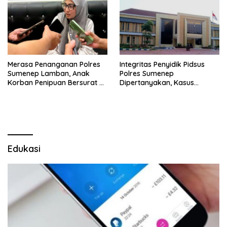
Merasa Penanganan Polres
Integritas Penyidik Pidsus
Sumenep Lamban, Anak
Polres Sumenep
Korban Penipuan Bersurat ke
Dipertanyakan, Kasus
Mabes Polri
Dugaan Penipuan Oknum
LSM Tak Kunjung Ada
Kepastian
Edukasi