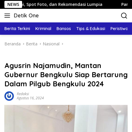
Langsung
Spot Foto, dan Rekomendasi Lumpia
NEWS
Panduan Wisata Kelu
ke
Detik One
konten
Tajam
Ungkap
Berita Terkini
Kriminal
Bansos
Tips & Edukasi
Peristiwa
Fakta
Beranda
Berita
Nasional
Agusrin Najamudin, Mantan
Gubernur Bengkulu Siap Bertarung
Dalam Pilgub Bengkulu 2024
Redaksi
Agustus 16, 2024