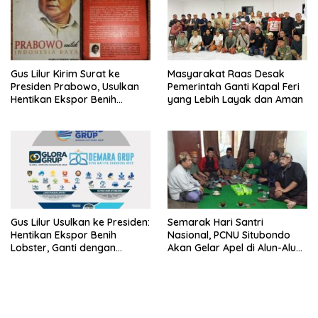
Gus Lilur Kirim Surat ke
Masyarakat Raas Desak
Presiden Prabowo, Usulkan
Pemerintah Ganti Kapal Feri
Hentikan Ekspor Benih
yang Lebih Layak dan Aman
Lobster dan Ganti Ekspor
Lobster 50 Gram
Gus Lilur Usulkan ke Presiden:
Semarak Hari Santri
Hentikan Ekspor Benih
Nasional, PCNU Situbondo
Lobster, Ganti dengan
Akan Gelar Apel di Alun-Alun
Ekspor Lobster 50 Gram
Besuki