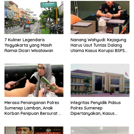
7 Kuliner Legendaris
Nanang Wahyudi: Kejagung
Yogyakarta yang Masih
Harus Usut Tuntas Dalang
Ramai Dicari Wisatawan
Utama Kasus Korupsi BSPS
Sumenep
Merasa Penanganan Polres
Integritas Penyidik Pidsus
Sumenep Lamban, Anak
Polres Sumenep
Korban Penipuan Bersurat ke
Dipertanyakan, Kasus
Mabes Polri
Dugaan Penipuan Oknum
LSM Tak Kunjung Ada
Kepastian