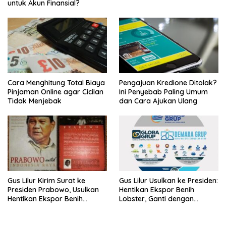
untuk Akun Finansial?
Cara Menghitung Total Biaya
Pengajuan Kredione Ditolak?
Pinjaman Online agar Cicilan
Ini Penyebab Paling Umum
Tidak Menjebak
dan Cara Ajukan Ulang
Gus Lilur Kirim Surat ke
Gus Lilur Usulkan ke Presiden:
Presiden Prabowo, Usulkan
Hentikan Ekspor Benih
Hentikan Ekspor Benih
Lobster, Ganti dengan
Lobster dan Ganti Ekspor
Ekspor Lobster 50 Gram
Lobster 50 Gram