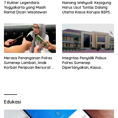
7 Kuliner Legendaris
Nanang Wahyudi: Kejagung
Yogyakarta yang Masih
Harus Usut Tuntas Dalang
Ramai Dicari Wisatawan
Utama Kasus Korupsi BSPS
Sumenep
Merasa Penanganan Polres
Integritas Penyidik Pidsus
Sumenep Lamban, Anak
Polres Sumenep
Korban Penipuan Bersurat ke
Dipertanyakan, Kasus
Mabes Polri
Dugaan Penipuan Oknum
LSM Tak Kunjung Ada
Kepastian
Edukasi