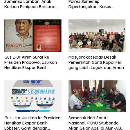
Sumenep Lamban, Anak
Polres Sumenep
Korban Penipuan Bersurat ke
Dipertanyakan, Kasus
Mabes Polri
Dugaan Penipuan Oknum
LSM Tak Kunjung Ada
Kepastian
Gus Lilur Kirim Surat ke
Masyarakat Raas Desak
Presiden Prabowo, Usulkan
Pemerintah Ganti Kapal Feri
Hentikan Ekspor Benih
yang Lebih Layak dan Aman
Lobster dan Ganti Ekspor
Lobster 50 Gram
Gus Lilur Usulkan ke Presiden:
Semarak Hari Santri
Hentikan Ekspor Benih
Nasional, PCNU Situbondo
Lobster, Ganti dengan
Akan Gelar Apel di Alun-Alun