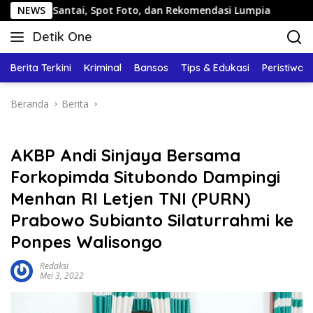
Langsung
tai, Spot Foto, dan Rekomendasi Lumpia
NEWS
Panduan Wisata
ke
Detik One
konten
Tajam
Ungkap
Berita Terkini
Kriminal
Bansos
Tips & Edukasi
Peristiwa
Fakta
Beranda
Berita
AKBP Andi Sinjaya Bersama
Forkopimda Situbondo Dampingi
Menhan RI Letjen TNI (PURN)
Prabowo Subianto Silaturrahmi ke
Ponpes Walisongo
Redaksi
Mei 3, 2022