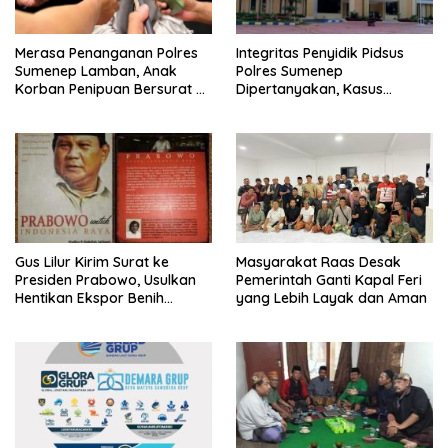
Merasa Penanganan Polres
Integritas Penyidik Pidsus
Sumenep Lamban, Anak
Polres Sumenep
Korban Penipuan Bersurat ke
Dipertanyakan, Kasus
Mabes Polri
Dugaan Penipuan Oknum
LSM Tak Kunjung Ada
Kepastian
Gus Lilur Kirim Surat ke
Masyarakat Raas Desak
Presiden Prabowo, Usulkan
Pemerintah Ganti Kapal Feri
Hentikan Ekspor Benih
yang Lebih Layak dan Aman
Lobster dan Ganti Ekspor
Lobster 50 Gram