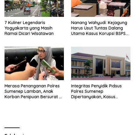
7 Kuliner Legendaris
Nanang Wahyudi: Kejagung
Yogyakarta yang Masih
Harus Usut Tuntas Dalang
Ramai Dicari Wisatawan
Utama Kasus Korupsi BSPS
Sumenep
Merasa Penanganan Polres
Integritas Penyidik Pidsus
Sumenep Lamban, Anak
Polres Sumenep
Korban Penipuan Bersurat ke
Dipertanyakan, Kasus
Mabes Polri
Dugaan Penipuan Oknum
LSM Tak Kunjung Ada
Kepastian