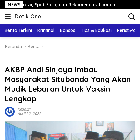
Langsung
, Spot Foto, dan Rekomendasi Lumpia
NEWS
Panduan Wisata Ke
ke
Detik One
konten
Tajam
Ungkap
Berita Terkini
Kriminal
Bansos
Tips & Edukasi
Peristiwa
Fakta
Beranda
Berita
AKBP Andi Sinjaya Imbau
Masyarakat Situbondo Yang Akan
Mudik Lebaran Untuk Vaksin
Lengkap
Redaksi
April 22, 2022