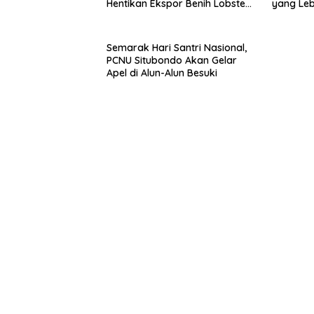
Hentikan Ekspor Benih Lobster
yang Le
dan Ganti Ekspor Lobster 50
Gram
Semarak Hari Santri Nasional,
PCNU Situbondo Akan Gelar
Apel di Alun-Alun Besuki