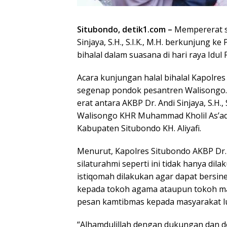
Situbondo, detik1.com –
Mempererat si
Sinjaya, S.H., S.I.K., M.H. berkunjung 
bihalal dalam suasana di hari raya Idul F
Acara kunjungan halal bihalal Kapolr
segenap pondok pesantren Walisongo. 
erat antara AKBP Dr. Andi Sinjaya, S.H.
Walisongo KHR Muhammad Kholil As’ad 
Kabupaten Situbondo KH. Aliyafi.
Menurut, Kapolres Situbondo AKBP Dr. An
silaturahmi seperti ini tidak hanya di
istiqomah dilakukan agar dapat bersin
kepada tokoh agama ataupun tokoh m
pesan kamtibmas kepada masyarakat l
“Alhamdulillah dengan dukungan dan do