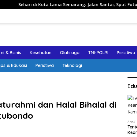
ota Lama Semarang: Jalan Santai, Spot Foto, dan Rekomendasi
i & Bisnis
Kesehatan
Olahraga
TNI-POLRI
Peristiwa
ips & Edukasi
Peristiwa
Teknologi
Edu
aturahmi dan Halal Bihalal di
itubondo
April
Tent
Keam