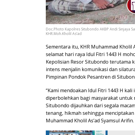
Doc.Photo Kapolres Situbondo AKBP Andi Sinjaya S
KHR.Moh.Kholil As’ad
Sementara itu, KHR Muhammad Kholil A
selamat hari raya Idul Fitri 1443 H moh
Kepolisian Resor Situbondo terutama kep
intens menjalin komunikasi dan silatu
Pimpinan Pondok Pesantren di Situbon
“Kami mendoakan Idul Fitri 1443 H kal
diperbolehkan bagi masyarakat untuk 
Situbondo dijauhkan dari segala maca
tenang, hikmah sehingga menciptakan 
Muhammad Kholil As’ad Syamsul Arifin.