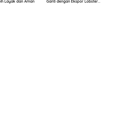
bih Layak dan Aman
Ganti dengan Ekspor Lobster
50 Gram