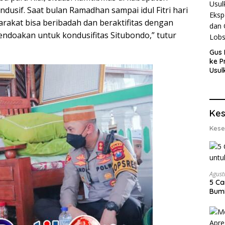
usif. Saat bulan Ramadhan sampai idul Fitri hari
rakat bisa beribadah dan beraktifitas dengan
ndoakan untuk kondusifitas Situbondo,” tutur
Gus 
ke P
Usul
Eksp
dan 
Lobs
Kes
Kese
Agust
5 Ca
Bumi