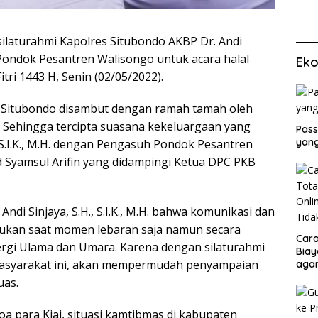
laturahmi Kapolres Situbondo AKBP Dr. Andi
ke Pondok Pesantren Walisongo untuk acara halal
Eko
itri 1443 H, Senin (02/05/2022).
es Situbondo disambut dengan ramah tamah oleh
Sehingga tercipta suasana kekeluargaan yang
Pass
yang
, S.I.K., M.H. dengan Pengasuh Pondok Pesantren
Syamsul Arifin yang didampingi Ketua DPC PKB
di Sinjaya, S.H., S.I.K., M.H. bahwa komunikasi dan
lakukan saat momen lebaran saja namun secara
Cara
ergi Ulama dan Umara. Karena dengan silaturahmi
Biay
asyarakat ini, akan mempermudah penyampaian
agar
Men
uas.
a para Kiai, situasi kamtibmas di kabupaten