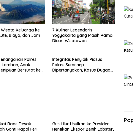
Wisata Keluarga ke
7 Kuliner Legendaris
ute, Biaya, dan Jam
Yogyakarta yang Masih Ramai
Dicari Wisatawan
Penanganan Polres
Integritas Penyidik Pidsus
 Lamban, Anak
Polres Sumenep
enipuan Bersurat ke
Dipertanyakan, Kasus Dugaan
lri
Penipuan Oknum LSM Tak
Kunjung Ada Kepastian
Pop
kat Raas Desak
Gus Lilur Usulkan ke Presiden:
ah Ganti Kapal Feri
Hentikan Ekspor Benih Lobster,