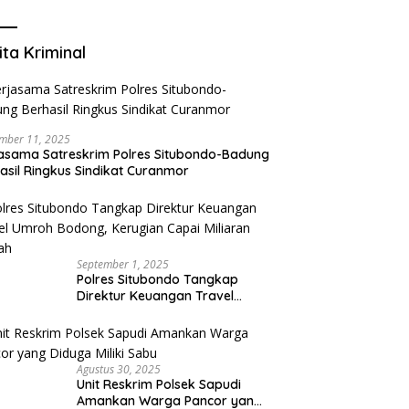
Mengurangi Risiko Merokok
ita Kriminal
mber 11, 2025
asama Satreskrim Polres Situbondo-Badung
asil Ringkus Sindikat Curanmor
September 1, 2025
Polres Situbondo Tangkap
Direktur Keuangan Travel
Umroh Bodong, Kerugian
Capai Miliaran Rupiah
Agustus 30, 2025
Unit Reskrim Polsek Sapudi
Amankan Warga Pancor yang