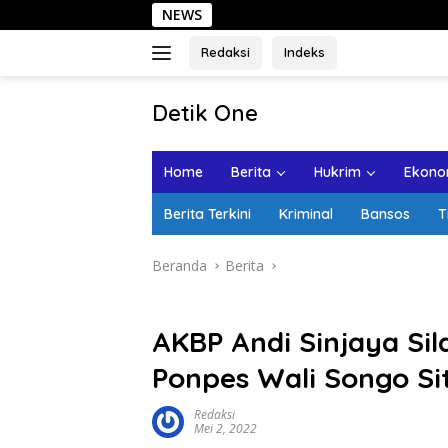
Langsung
NEWS
Sehari di K
ke
konten
Redaksi
Indeks
tutup
Detik One
Tajam
Ungkap
Home
Berita
Hukrim
Ekonom
Fakta
Berita Terkini
Kriminal
Bansos
T
Beranda
Berita
AKBP Andi Sinjaya Sil
Ponpes Wali Songo S
Redaksi
Mei 2, 2022