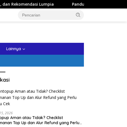
 Lumpia
Panduan Wisata Keluarga ke Kota Batu: Itinerar
tutup
Lainnya
kasi
 15, 2026
opup Aman atau Tidak? Checklist
anan Top Up dan Alur Refund yang Perlu