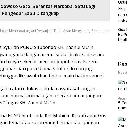
:
ndowoso Getol Berantas Narkoba, Satu Lagi
 Pengedar Sabu Ditangkap
Gus 
f dan Menandatangani Perjanjian Tidak Akan Mengulangi Pembuatan
ke P
Usul
Eksp
s Syuriah PCNU Situbondo KH. Zaenul Mu’in
dan 
yiar agama dengan media social dilakukan secara
Lobs
ukan hanya sekedar mencari popularitas. Karena
Kes
nggapan dari para Ulama Situbondo dan juga
Kese
ingga dikhawatirkan timbul main hakim sendiri.
agama atau edukasi untuk masyarakat jangan
ahami norma-norma agama secara benar jangan
Agust
,” tegas KH. Zaenul Mu’in
5 Ca
Bumi
etua PCNU Situbondo KH. Muhidin Khotib agar Gus
gan tema atau sajian yang bermanfaat, jangan