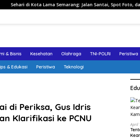
di Kota Lama Semarang: Jalan Santai, Spot Foto, dan Rekomend
i & Bisnis
Kesehatan
Olahraga
TNI-POLRI
Peristiwa
ips & Edukasi
Peristiwa
Teknologi
Edu
i di Periksa, Gus Idris
an Klarifikasi ke PCNU
April
Tent
Keam