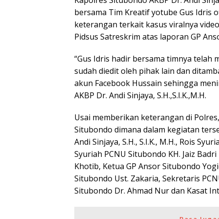
Kapolres Situbondo AKBP Dr. Andi Sinja
bersama Tim Kreatif yotube Gus Idris o
keterangan terkait kasus viralnya video
Pidsus Satreskrim atas laporan GP Ans
“Gus Idris hadir bersama timnya telah
sudah diedit oleh pihak lain dan ditam
akun Facebook Hussain sehingga menim
AKBP Dr. Andi Sinjaya, S.H.,S.I.K.,M.H.
Usai memberikan keterangan di Polres,
Situbondo dimana dalam kegiatan terse
Andi Sinjaya, S.H., S.I.K., M.H., Rois S
Syuriah PCNU Situbondo KH. Jaiz Badri
Khotib, Ketua GP Ansor Situbondo Yogie
Situbondo Ust. Zakaria, Sekretaris P
Situbondo Dr. Ahmad Nur dan Kasat Int