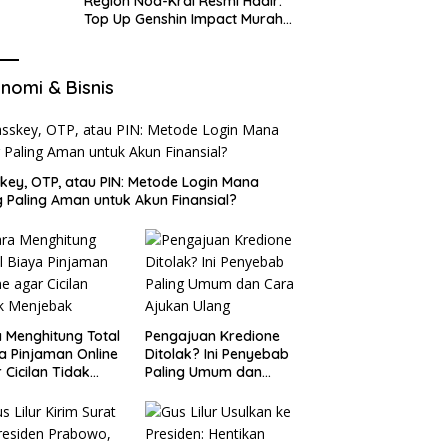
Region Nod-Krai Resmi Hadir:
Top Up Genshin Impact Murah
di VocaGame untuk Jelajah
Wilayah Baru
nomi & Bisnis
key, OTP, atau PIN: Metode Login Mana
 Paling Aman untuk Akun Finansial?
 Menghitung Total
Pengajuan Kredione
a Pinjaman Online
Ditolak? Ini Penyebab
 Cicilan Tidak
Paling Umum dan
jebak
Cara Ajukan Ulang