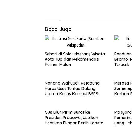
Baca Juga
Sehari di Solo: Itinerary Wisata
Panduan 
Kota Tua dan Rekomendasi
Bromo: R
Kuliner Malam
Terbaik
Nanang Wahyudi: Kejagung
Merasa 
Harus Usut Tuntas Dalang
Sumenep
Utama Kasus Korupsi BSPS
Korban P
Sumenep
Mabes Po
Gus Lilur Kirim Surat ke
Masyara
Presiden Prabowo, Usulkan
Pemerint
Hentikan Ekspor Benih Lobster
yang Le
dan Ganti Ekspor Lobster 50