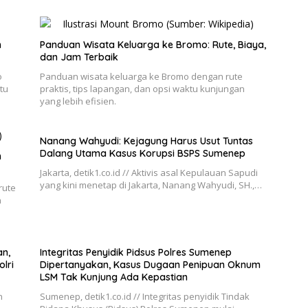
n
Panduan Wisata Keluarga ke Bromo: Rute, Biaya,
dan Jam Terbaik
o
Panduan wisata keluarga ke Bromo dengan rute
tu
praktis, tips lapangan, dan opsi waktu kunjungan
yang lebih efisien.
Nanang Wahyudi: Kejagung Harus Usut Tuntas
Dalang Utama Kasus Korupsi BSPS Sumenep
h
Jakarta, detik1.co.id // Aktivis asal Kepulauan Sapudi
yang kini menetap di Jakarta, Nanang Wahyudi, SH.,…
rute
n
n,
Integritas Penyidik Pidsus Polres Sumenep
lri
Dipertanyakan, Kasus Dugaan Penipuan Oknum
LSM Tak Kunjung Ada Kepastian
n
Sumenep, detik1.co.id // Integritas penyidik Tindak