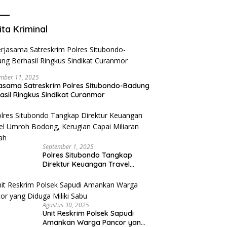
Mengurangi Risiko Merokok
ita Kriminal
mber 11, 2025
asama Satreskrim Polres Situbondo-Badung
asil Ringkus Sindikat Curanmor
September 1, 2025
Polres Situbondo Tangkap
Direktur Keuangan Travel
Umroh Bodong, Kerugian
Capai Miliaran Rupiah
Agustus 30, 2025
Unit Reskrim Polsek Sapudi
Amankan Warga Pancor yang