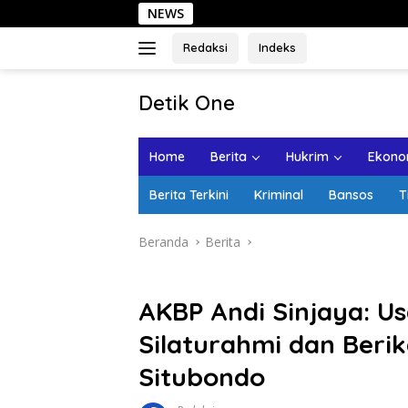
Langsung
NEWS
Sehari 
ke
konten
Redaksi
Indeks
tutup
Detik One
Tajam
Ungkap
Home
Berita
Hukrim
Ekonom
Fakta
Berita Terkini
Kriminal
Bansos
T
Beranda
Berita
AKBP Andi Sinjaya: Usa
Silaturahmi dan Berik
Situbondo