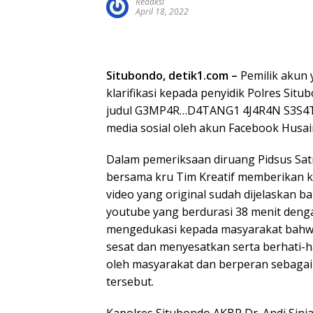
Redaksi
April 18, 2022
Situbondo, detik1.com –
Pemilik akun y
klarifikasi kepada penyidik Polres Sit
judul G3MP4R…D4TANG1 4J4R4N S3S4T 
media sosial oleh akun Facebook Husai
Dalam pemeriksaan diruang Pidsus Satr
bersama kru Tim Kreatif memberikan k
video yang original sudah dijelaskan 
youtube yang berdurasi 38 menit deng
mengedukasi kepada masyarakat bahwa
sesat dan menyesatkan serta berhati-h
oleh masyarakat dan berperan sebagai 
tersebut.