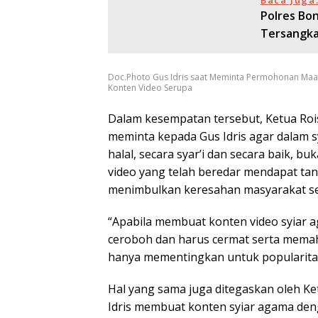
Baca Juga
Polres Bo
Tersangka
Doc.Photo Gus Idris saat Meminta Permohonan Maa
Konten Video Serupa
Dalam kesempatan tersebut, Ketua Roi
meminta kepada Gus Idris agar dalam s
halal, secara syar’i dan secara baik, b
video yang telah beredar mendapat ta
menimbulkan keresahan masyarakat seh
“Apabila membuat konten video syiar 
ceroboh dan harus cermat serta mem
hanya mementingkan untuk popularitas
Hal yang sama juga ditegaskan oleh K
Idris membuat konten syiar agama den