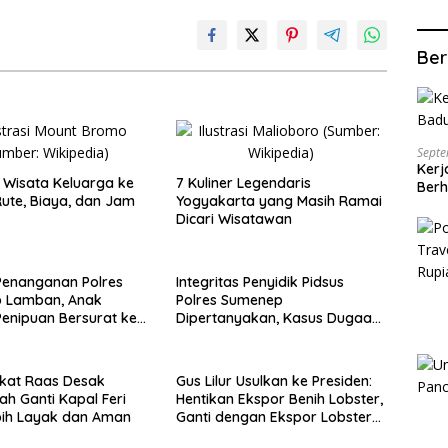
Ber
Septe
Kerj
Wisata Keluarga ke
7 Kuliner Legendaris
Berh
ute, Biaya, dan Jam
Yogyakarta yang Masih Ramai
Dicari Wisatawan
Penanganan Polres
Integritas Penyidik Pidsus
 Lamban, Anak
Polres Sumenep
enipuan Bersurat ke
Dipertanyakan, Kasus Dugaan
lri
Penipuan Oknum LSM Tak
Kunjung Ada Kepastian
kat Raas Desak
Gus Lilur Usulkan ke Presiden:
ah Ganti Kapal Feri
Hentikan Ekspor Benih Lobster,
bih Layak dan Aman
Ganti dengan Ekspor Lobster
50 Gram