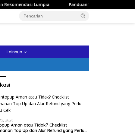
asi Lumpia
Panduan Wisata Keluarga ke Kota Batu: Itin
tutup
Lainnya
kasi
 15, 2026
opup Aman atau Tidak? Checklist
anan Top Up dan Alur Refund yang Perlu