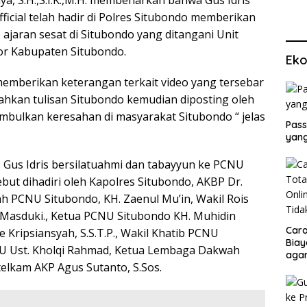
ya, S.H.,S.I.K.,M.H. membenarkan bahwa Gus Idris
fficial telah hadir di Polres Situbondo memberikan
 ajaran sesat di Situbondo yang ditangani Unit
or Kabupaten Situbondo.
Eko
 memberikan keterangan terkait video yang tersebar
bahkan tulisan Situbondo kemudian diposting oleh
bulkan keresahan di masyarakat Situbondo “ jelas
Pass
yang
 Gus Idris bersilatuahmi dan tabayyun ke PCNU
but dihadiri oleh Kapolres Situbondo, AKBP Dr.
yuriah PCNU Situbondo, KH. Zaenul Mu’in, Wakil Rois
 Masduki., Ketua PCNU Situbondo KH. Muhidin
Cara
 Kripsiansyah, S.S.T.P., Wakil Khatib PCNU
Biay
CNU Ust. Kholqi Rahmad, Ketua Lembaga Dakwah
agar
elkam AKP Agus Sutanto, S.Sos.
Men