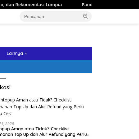
endasi Lumpia
Panduan Wisata Keluarga ke Kota Batu: I
tutup
Lainnya
kasi
 15, 2026
opup Aman atau Tidak? Checklist
anan Top Up dan Alur Refund yang Perlu