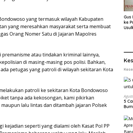
Gus 
s Bondowoso yang termasuk wilayah Kabupaten
ke P
tan yang meresahkan masyarakat serta membuat
Usul
Eksp
egas Orang Nomer Satu di Jajaran Mapolres
dan 
Lobs
i premanisme atau tindakan kriminal lainnya,
Kes
polisian di masing-masing pos polisi. Bahkan,
da petugas yang patroli di wilayah sekitaran Kota
Kese
 melakukan patroli ke sekitaran Kota Bondowoso
Agust
piket tanpa ada kekosongan, kami pikirkan
5 Ca
 maupun lalu lintas dan ditambah jajaran Polsek
Bumi
.
i kejadian seperti yang dialami oleh Kasat Pol PP