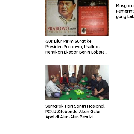
Masyara
Pemerint
yang Le
Gus Lilur Kirim Surat ke
Presiden Prabowo, Usulkan
Hentikan Ekspor Benih Lobster
dan Ganti Ekspor Lobster 50
Gram
Semarak Hari Santri Nasional,
PCNU Situbondo Akan Gelar
Apel di Alun-Alun Besuki