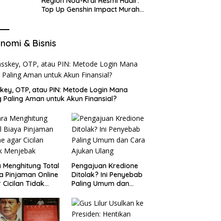
Region Nod-Krai Resmi Hadir:
Top Up Genshin Impact Murah
di VocaGame untuk Jelajah
Wilayah Baru
nomi & Bisnis
key, OTP, atau PIN: Metode Login Mana
 Paling Aman untuk Akun Finansial?
 Menghitung Total
Pengajuan Kredione
a Pinjaman Online
Ditolak? Ini Penyebab
 Cicilan Tidak
Paling Umum dan
jebak
Cara Ajukan Ulang