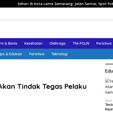
ri di Kota Lama Semarang: Jalan Santai, Spot Foto, dan Rekom
i & Bisnis
Kesehatan
Olahraga
TNI-POLRI
Peristiwa
ips & Edukasi
Peristiwa
Teknologi
Edu
Akan Tindak Tegas Pelaku
April
Tent
Keam