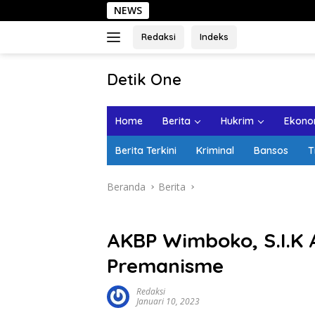
Langsung
NEWS
Seha
ke
konten
Redaksi
Indeks
tutup
Detik One
Tajam
Ungkap
Home
Berita
Hukrim
Ekonom
Fakta
Berita Terkini
Kriminal
Bansos
T
Beranda
Berita
AKBP Wimboko, S.I.K 
Premanisme
Redaksi
Januari 10, 2023