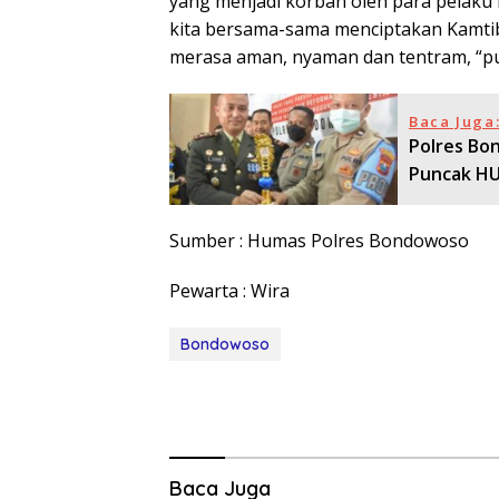
yang menjadi korban oleh para pelaku
kita bersama-sama menciptakan Kamti
merasa aman, nyaman dan tentram, “p
Baca Juga
Polres Bo
Puncak HU
Sumber : Humas Polres Bondowoso
Pewarta : Wira
Bondowoso
Baca Juga