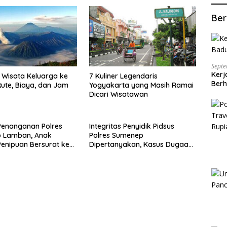
Ber
Septe
Kerj
Wisata Keluarga ke
7 Kuliner Legendaris
Berh
ute, Biaya, dan Jam
Yogyakarta yang Masih Ramai
Dicari Wisatawan
Penanganan Polres
Integritas Penyidik Pidsus
 Lamban, Anak
Polres Sumenep
enipuan Bersurat ke
Dipertanyakan, Kasus Dugaan
lri
Penipuan Oknum LSM Tak
Kunjung Ada Kepastian