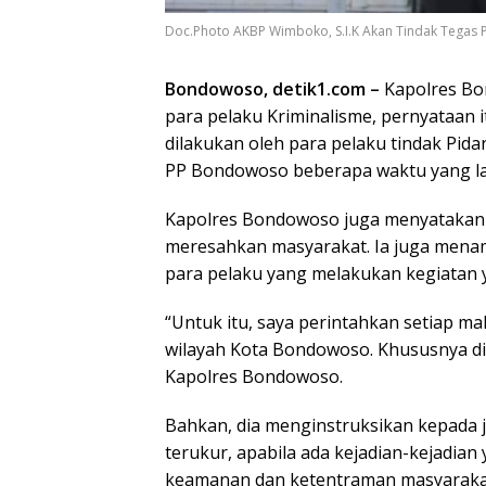
Doc.Photo AKBP Wimboko, S.I.K Akan Tindak Tegas
Bondowoso, detik1.com –
Kapolres Bo
para pelaku Kriminalisme, pernyataan 
dilakukan oleh para pelaku tindak Pi
PP Bondowoso beberapa waktu yang la
Kapolres Bondowoso juga menyatakan 
meresahkan masyarakat. Ia juga men
para pelaku yang melakukan kegiatan
“Untuk itu, saya perintahkan setiap mal
wilayah Kota Bondowoso. Khususnya di 
Kapolres Bondowoso.
Bahkan, dia menginstruksikan kepada 
terukur, apabila ada kejadian-kejadia
keamanan dan ketentraman masyarakat