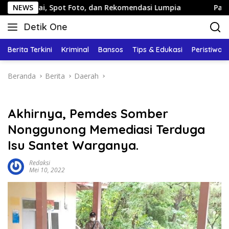
Langsung
 Spot Foto, dan Rekomendasi Lumpia
NEWS
Panduan Wisata Kel
ke
Detik One
konten
Tajam
Ungkap
Berita Terkini
Kriminal
Bansos
Tips & Edukasi
Peristiwa
Fakta
Beranda
Berita
Daerah
Akhirnya, Pemdes Somber
Nonggunong Memediasi Terduga
Isu Santet Warganya.
Redaksi
Mei 10, 2022