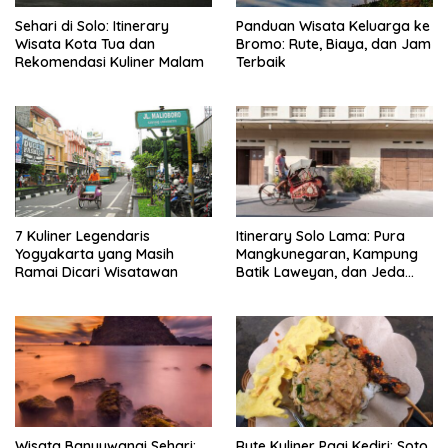
Sehari di Solo: Itinerary
Panduan Wisata Keluarga ke
Wisata Kota Tua dan
Bromo: Rute, Biaya, dan Jam
Rekomendasi Kuliner Malam
Terbaik
7 Kuliner Legendaris
Itinerary Solo Lama: Pura
Yogyakarta yang Masih
Mangkunegaran, Kampung
Ramai Dicari Wisatawan
Batik Laweyan, dan Jeda
Timlo-Selat Solo
Wisata Banyuwangi Sehari:
Rute Kuliner Pagi Kediri: Soto