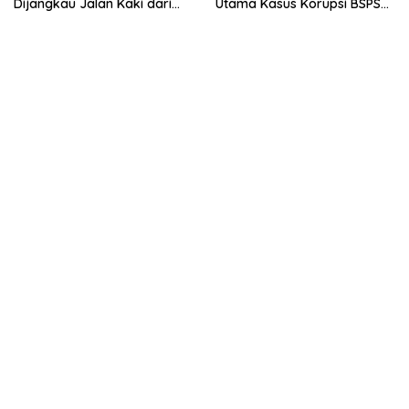
Dijangkau Jalan Kaki dari
Utama Kasus Korupsi BSPS
Stasiun Balapan
Sumenep