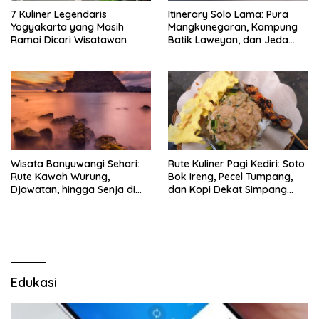
7 Kuliner Legendaris
Itinerary Solo Lama: Pura
Yogyakarta yang Masih
Mangkunegaran, Kampung
Ramai Dicari Wisatawan
Batik Laweyan, dan Jeda
Timlo-Selat Solo
Wisata Banyuwangi Sehari:
Rute Kuliner Pagi Kediri: Soto
Rute Kawah Wurung,
Bok Ireng, Pecel Tumpang,
Djawatan, hingga Senja di
dan Kopi Dekat Simpang
Pulau Merah
Lima Gumul
Edukasi