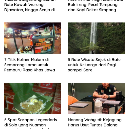
Rute Kawah Wurung,
Bok Ireng, Pecel Tumpang,
Djawatan, hingga Senja di
dan Kopi Dekat Simpang
Pulau Merah
Lima Gumul
7 Titik Kuliner Malam di
5 Rute Wisata Sejuk di Batu
Semarang Lama untuk
untuk Keluarga dari Pagi
Pemburu Rasa Khas Jawa
sampai Sore
6 Spot Sarapan Legendaris
Nanang Wahyudi: Kejagung
di Solo yang Nyaman
Harus Usut Tuntas Dalang