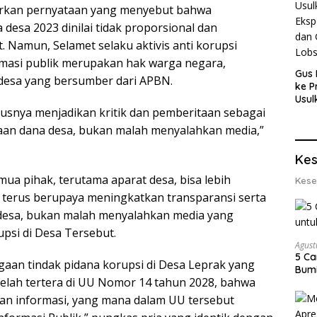
arkan pernyataan yang menyebut bahwa
desa 2023 dinilai tidak proporsional dan
Namun, Selamet selaku aktivis anti korupsi
asi publik merupakan hak warga negara,
Gus 
desa yang bersumber dari APBN.
ke P
Usul
arusnya menjadikan kritik dan pemberitaan sebagai
Eksp
dan 
an dana desa, bukan malah menyalahkan media,”
Lobs
Kes
mua pihak, terutama aparat desa, bisa lebih
Kese
 terus berupaya meningkatkan transparansi serta
 desa, bukan malah menyalahkan media yang
psi di Desa Tersebut.
Agust
5 Ca
aan tindak pidana korupsi di Desa Leprak yang
Bumi
lah tertera di UU Nomor 14 tahun 2028, bahwa
an informasi, yang mana dalam UU tersebut