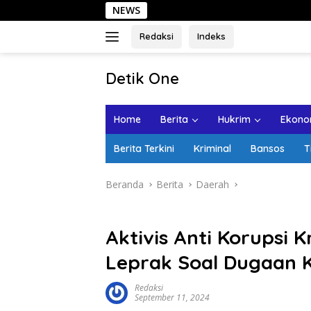
Langsung
NEWS
Sehari 
ke
konten
Redaksi
Indeks
tutup
Detik One
Tajam
Ungkap
Home
Berita
Hukrim
Ekonom
Fakta
Berita Terkini
Kriminal
Bansos
T
Beranda
Berita
Daerah
Aktivis Anti Korupsi K
Leprak Soal Dugaan 
Redaksi
September 11, 2024