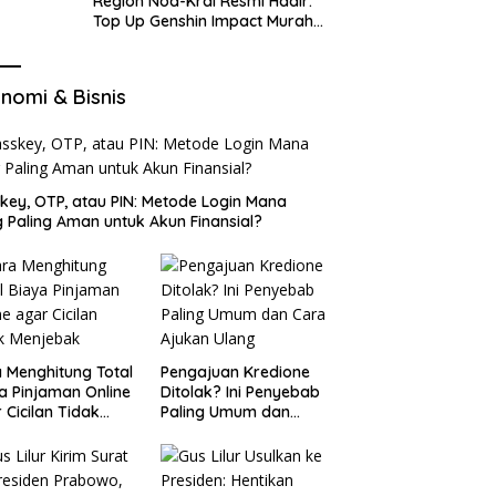
Region Nod-Krai Resmi Hadir:
Top Up Genshin Impact Murah
di VocaGame untuk Jelajah
Wilayah Baru
nomi & Bisnis
key, OTP, atau PIN: Metode Login Mana
 Paling Aman untuk Akun Finansial?
 Menghitung Total
Pengajuan Kredione
a Pinjaman Online
Ditolak? Ini Penyebab
 Cicilan Tidak
Paling Umum dan
jebak
Cara Ajukan Ulang