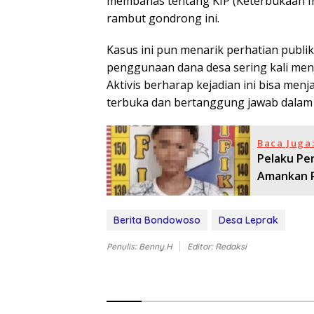
membahas tentang KIP (Keterbukaan In
rambut gondrong ini.
Kasus ini pun menarik perhatian publ
penggunaan dana desa sering kali menj
Aktivis berharap kejadian ini bisa menj
terbuka dan bertanggung jawab dalam
Baca Juga
Pelaku Pe
Amankan 
Berita Bondowoso
Desa Leprak
Penulis: Benny.H
Editor: Redaksi