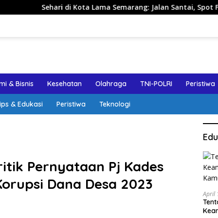
di Kota Lama Semarang: Jalan Santai, Spot Foto, dan Rekomen
i & Bisnis
Kesehatan
Olahraga
TNI-POLRI
Peristiwa
ips & Edukasi
Peristiwa
Teknologi
Edu
ritik Pernyataan Pj Kades
Korupsi Dana Desa 2023
April
Tent
Keam