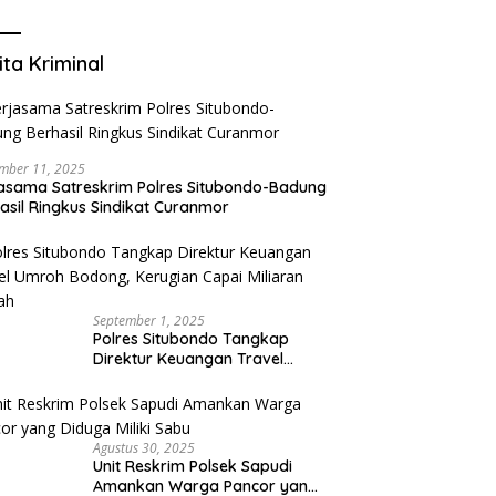
Mengurangi Risiko Merokok
ita Kriminal
mber 11, 2025
asama Satreskrim Polres Situbondo-Badung
asil Ringkus Sindikat Curanmor
September 1, 2025
Polres Situbondo Tangkap
Direktur Keuangan Travel
Umroh Bodong, Kerugian
Capai Miliaran Rupiah
Agustus 30, 2025
Unit Reskrim Polsek Sapudi
Amankan Warga Pancor yang