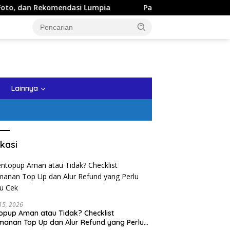
dasi Lumpia
Panduan Wisata Keluarga ke Kota Batu: Itin
tutup
Lainnya
kasi
 15, 2026
opup Aman atau Tidak? Checklist
anan Top Up dan Alur Refund yang Perlu