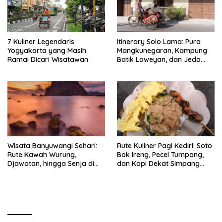
7 Kuliner Legendaris
Itinerary Solo Lama: Pura
Yogyakarta yang Masih
Mangkunegaran, Kampung
Ramai Dicari Wisatawan
Batik Laweyan, dan Jeda
Timlo-Selat Solo
Wisata Banyuwangi Sehari:
Rute Kuliner Pagi Kediri: Soto
Rute Kawah Wurung,
Bok Ireng, Pecel Tumpang,
Djawatan, hingga Senja di
dan Kopi Dekat Simpang
Pulau Merah
Lima Gumul