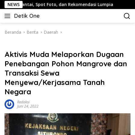
Langsung
i, Spot Foto, dan Rekomendasi Lumpia
NEWS
Panduan Wisata K
ke
Detik One
konten
Tajam
Ungkap
Fakta
Beranda
Berita
Daerah
Aktivis Muda Melaporkan Dugaan
Penebangan Pohon Mangrove dan
Transaksi Sewa
Menyewa/Kerjasama Tanah
Negara
Redaksi
Juni 24, 2022