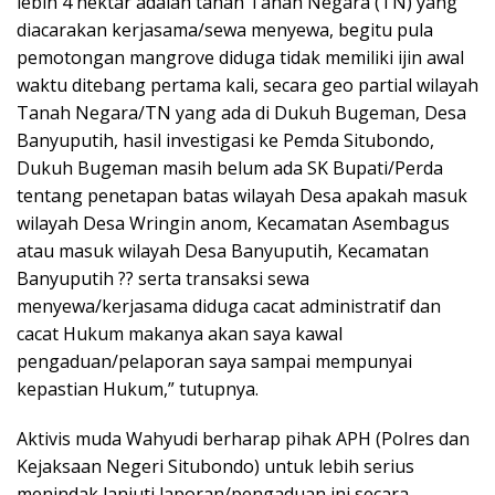
lebih 4 hektar adalah tanah Tanah Negara (TN) yang
diacarakan kerjasama/sewa menyewa, begitu pula
pemotongan mangrove diduga tidak memiliki ijin awal
waktu ditebang pertama kali, secara geo partial wilayah
Tanah Negara/TN yang ada di Dukuh Bugeman, Desa
Banyuputih, hasil investigasi ke Pemda Situbondo,
Dukuh Bugeman masih belum ada SK Bupati/Perda
tentang penetapan batas wilayah Desa apakah masuk
wilayah Desa Wringin anom, Kecamatan Asembagus
atau masuk wilayah Desa Banyuputih, Kecamatan
Banyuputih ?? serta transaksi sewa
menyewa/kerjasama diduga cacat administratif dan
cacat Hukum makanya akan saya kawal
pengaduan/pelaporan saya sampai mempunyai
kepastian Hukum,” tutupnya.
Aktivis muda Wahyudi berharap pihak APH (Polres dan
Kejaksaan Negeri Situbondo) untuk lebih serius
menindak lanjuti laporan/pengaduan ini secara