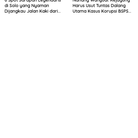
6 Spot Sarapan Legendaris
Nanang Wahyudi: Kejagung
di Solo yang Nyaman
Harus Usut Tuntas Dalang
Dijangkau Jalan Kaki dari
Utama Kasus Korupsi BSPS
Stasiun Balapan
Sumenep