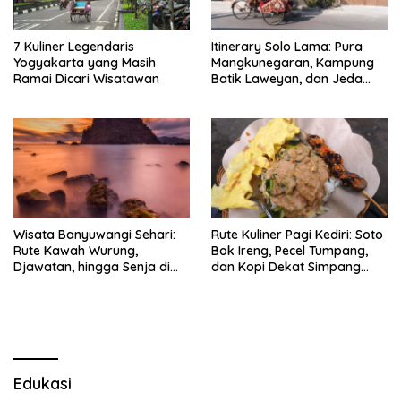
7 Kuliner Legendaris
Itinerary Solo Lama: Pura
Yogyakarta yang Masih
Mangkunegaran, Kampung
Ramai Dicari Wisatawan
Batik Laweyan, dan Jeda
Timlo-Selat Solo
Wisata Banyuwangi Sehari:
Rute Kuliner Pagi Kediri: Soto
Rute Kawah Wurung,
Bok Ireng, Pecel Tumpang,
Djawatan, hingga Senja di
dan Kopi Dekat Simpang
Pulau Merah
Lima Gumul
Edukasi