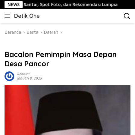
Langsung
antai, Spot Foto, dan Rekomendasi Lumpia
NEWS
Panduan Wisa
ke
Detik One
konten
Tajam
Ungkap
Fakta
Beranda
Berita
Daerah
Bacalon Pemimpin Masa Depan
Desa Pancor
Redaksi
Januari 8, 2023