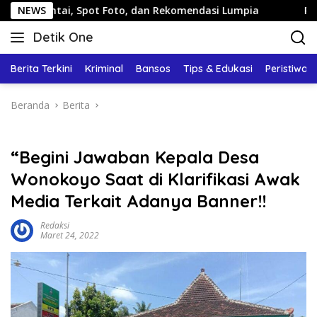
Langsung
ot Foto, dan Rekomendasi Lumpia
NEWS
Panduan Wisata Keluar
ke
Detik One
konten
Tajam
Ungkap
Berita Terkini
Kriminal
Bansos
Tips & Edukasi
Peristiwa
Fakta
Beranda
Berita
“Begini Jawaban Kepala Desa
Wonokoyo Saat di Klarifikasi Awak
Media Terkait Adanya Banner!!
Redaksi
Maret 24, 2022