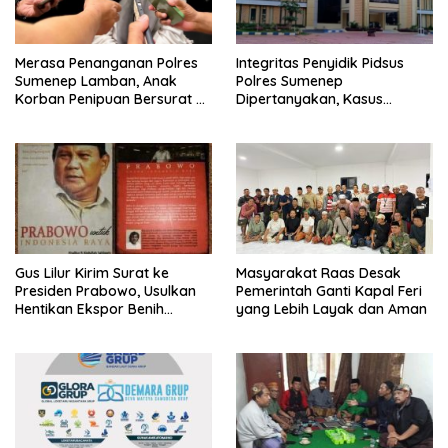
Merasa Penanganan Polres
Integritas Penyidik Pidsus
Sumenep Lamban, Anak
Polres Sumenep
Korban Penipuan Bersurat ke
Dipertanyakan, Kasus
Mabes Polri
Dugaan Penipuan Oknum
LSM Tak Kunjung Ada
Kepastian
Gus Lilur Kirim Surat ke
Masyarakat Raas Desak
Presiden Prabowo, Usulkan
Pemerintah Ganti Kapal Feri
Hentikan Ekspor Benih
yang Lebih Layak dan Aman
Lobster dan Ganti Ekspor
Lobster 50 Gram