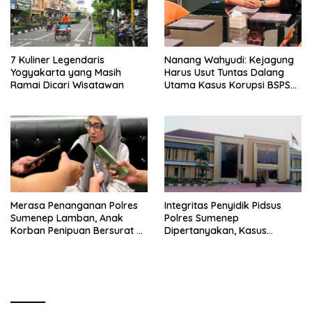
7 Kuliner Legendaris
Nanang Wahyudi: Kejagung
Yogyakarta yang Masih
Harus Usut Tuntas Dalang
Ramai Dicari Wisatawan
Utama Kasus Korupsi BSPS
Sumenep
Merasa Penanganan Polres
Integritas Penyidik Pidsus
Sumenep Lamban, Anak
Polres Sumenep
Korban Penipuan Bersurat ke
Dipertanyakan, Kasus
Mabes Polri
Dugaan Penipuan Oknum
LSM Tak Kunjung Ada
Kepastian