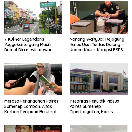
7 Kuliner Legendaris
Nanang Wahyudi: Kejagung
Yogyakarta yang Masih
Harus Usut Tuntas Dalang
Ramai Dicari Wisatawan
Utama Kasus Korupsi BSPS
Sumenep
Merasa Penanganan Polres
Integritas Penyidik Pidsus
Sumenep Lamban, Anak
Polres Sumenep
Korban Penipuan Bersurat ke
Dipertanyakan, Kasus
Mabes Polri
Dugaan Penipuan Oknum
LSM Tak Kunjung Ada
Kepastian