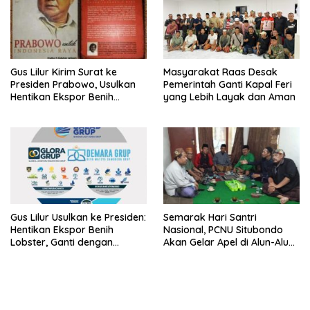
Gus Lilur Kirim Surat ke
Masyarakat Raas Desak
Presiden Prabowo, Usulkan
Pemerintah Ganti Kapal Feri
Hentikan Ekspor Benih
yang Lebih Layak dan Aman
Lobster dan Ganti Ekspor
Lobster 50 Gram
Gus Lilur Usulkan ke Presiden:
Semarak Hari Santri
Hentikan Ekspor Benih
Nasional, PCNU Situbondo
Lobster, Ganti dengan
Akan Gelar Apel di Alun-Alun
Ekspor Lobster 50 Gram
Besuki