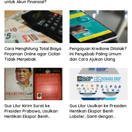
untuk Akun Finansial?
Cara Menghitung Total Biaya
Pengajuan Kredione Ditolak?
Pinjaman Online agar Cicilan
Ini Penyebab Paling Umum
Tidak Menjebak
dan Cara Ajukan Ulang
Gus Lilur Kirim Surat ke
Gus Lilur Usulkan ke Presiden:
Presiden Prabowo, Usulkan
Hentikan Ekspor Benih
Hentikan Ekspor Benih
Lobster, Ganti dengan
Lobster dan Ganti Ekspor
Ekspor Lobster 50 Gram
Lobster 50 Gram