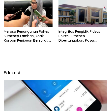
Merasa Penanganan Polres
Integritas Penyidik Pidsus
Sumenep Lamban, Anak
Polres Sumenep
Korban Penipuan Bersurat ke
Dipertanyakan, Kasus
Mabes Polri
Dugaan Penipuan Oknum
LSM Tak Kunjung Ada
Kepastian
Edukasi