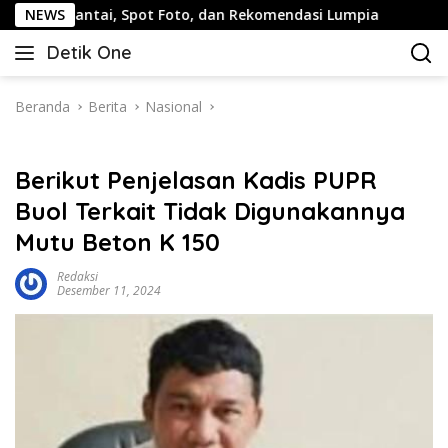
Langsung
ai, Spot Foto, dan Rekomendasi Lumpia
NEWS
Panduan Wisata 
ke
Detik One
konten
Tajam
Ungkap
Fakta
Beranda
Berita
Nasional
Berikut Penjelasan Kadis PUPR
Buol Terkait Tidak Digunakannya
Mutu Beton K 150
Redaksi
Desember 11, 2024