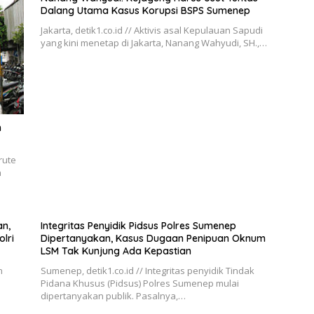
Dalang Utama Kasus Korupsi BSPS Sumenep
Jakarta, detik1.co.id // Aktivis asal Kepulauan Sapudi
yang kini menetap di Jakarta, Nanang Wahyudi, SH.,…
h
rute
n
n,
Integritas Penyidik Pidsus Polres Sumenep
lri
Dipertanyakan, Kasus Dugaan Penipuan Oknum
LSM Tak Kunjung Ada Kepastian
n
Sumenep, detik1.co.id // Integritas penyidik Tindak
Pidana Khusus (Pidsus) Polres Sumenep mulai
dipertanyakan publik. Pasalnya,…