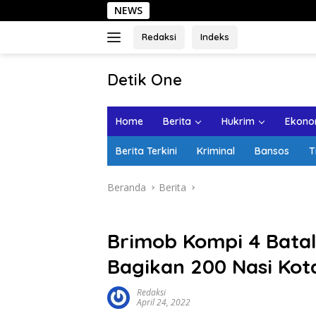
Langsung
NEWS
Sehar
ke
konten
Redaksi
Indeks
tutup
Detik One
Tajam
Ungkap
Home
Berita
Hukrim
Ekonom
Fakta
Berita Terkini
Kriminal
Bansos
T
Beranda
Berita
Brimob Kompi 4 Batal
Bagikan 200 Nasi Kot
Redaksi
April 24, 2022