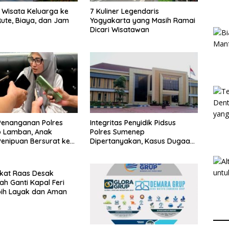
Wisata Keluarga ke
7 Kuliner Legendaris
ute, Biaya, dan Jam
Yogyakarta yang Masih Ramai
Dicari Wisatawan
Penanganan Polres
Integritas Penyidik Pidsus
 Lamban, Anak
Polres Sumenep
enipuan Bersurat ke
Dipertanyakan, Kasus Dugaan
lri
Penipuan Oknum LSM Tak
Kunjung Ada Kepastian
kat Raas Desak
ah Ganti Kapal Feri
bih Layak dan Aman