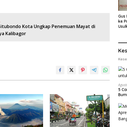
Gus 
:
ke P
Situbondo Kota Ungkap Penemuan Mayat di
Usul
Eksp
ya Kalibagor
dan 
Lobs
Kes
Kese
Agust
5 Ca
Bumi