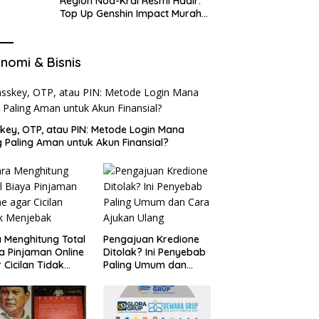
Region Nod-Krai Resmi Hadir:
Top Up Genshin Impact Murah
di VocaGame untuk Jelajah
Wilayah Baru
nomi & Bisnis
key, OTP, atau PIN: Metode Login Mana
 Paling Aman untuk Akun Finansial?
 Menghitung Total
Pengajuan Kredione
a Pinjaman Online
Ditolak? Ini Penyebab
 Cicilan Tidak
Paling Umum dan
jebak
Cara Ajukan Ulang