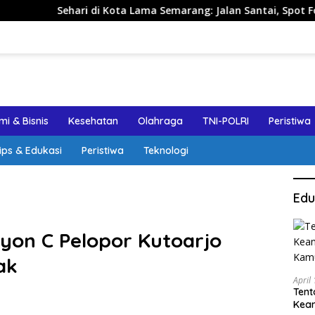
i di Kota Lama Semarang: Jalan Santai, Spot Foto, dan Rekome
i & Bisnis
Kesehatan
Olahraga
TNI-POLRI
Peristiwa
ips & Edukasi
Peristiwa
Teknologi
Edu
yon C Pelopor Kutoarjo
ak
April
Tent
Keam