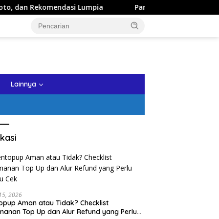
ndasi Lumpia
Panduan Wisata Keluarga ke Kota Batu: Iti
tutup
Lainnya
kasi
 15, 2026
opup Aman atau Tidak? Checklist
anan Top Up dan Alur Refund yang Perlu