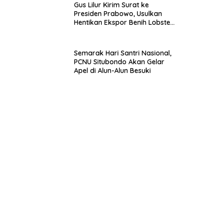
Gus Lilur Kirim Surat ke
Presiden Prabowo, Usulkan
Hentikan Ekspor Benih Lobster
dan Ganti Ekspor Lobster 50
Gram
Semarak Hari Santri Nasional,
PCNU Situbondo Akan Gelar
Apel di Alun-Alun Besuki