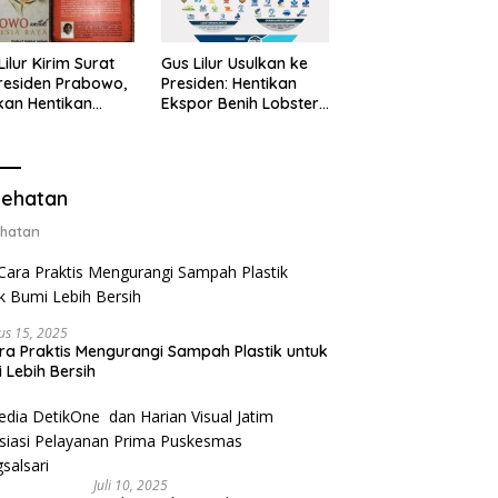
Lilur Kirim Surat
Gus Lilur Usulkan ke
residen Prabowo,
Presiden: Hentikan
kan Hentikan
Ekspor Benih Lobster,
or Benih Lobster
Ganti dengan Ekspor
Ganti Ekspor
Lobster 50 Gram
ter 50 Gram
ehatan
hatan
us 15, 2025
ra Praktis Mengurangi Sampah Plastik untuk
 Lebih Bersih
Juli 10, 2025