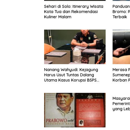
Sehari di Solo: Itinerary Wisata
Panduan 
Kota Tua dan Rekomendasi
Bromo: R
Kuliner Malam
Terbaik
Nanang Wahyudi: Kejagung
Merasa 
Harus Usut Tuntas Dalang
Sumenep
Utama Kasus Korupsi BSPS
Korban P
Sumenep
Mabes Po
Masyara
Pemerint
yang Le