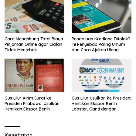
Cara Menghitung Total Biaya
Pengajuan Kredione Ditolak?
Pinjaman Online agar Cicilan
Ini Penyebab Paling Umum
Tidak Menjebak
dan Cara Ajukan Ulang
Gus Lilur Kirim Surat ke
Gus Lilur Usulkan ke Presiden:
Presiden Prabowo, Usulkan
Hentikan Ekspor Benih
Hentikan Ekspor Benih
Lobster, Ganti dengan
Lobster dan Ganti Ekspor
Ekspor Lobster 50 Gram
Lobster 50 Gram
Kesehatan