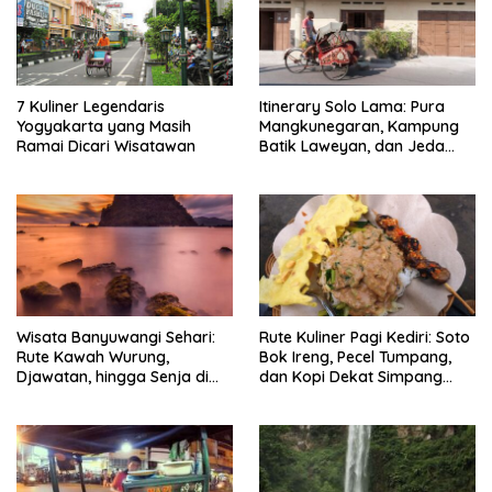
7 Kuliner Legendaris
Itinerary Solo Lama: Pura
Yogyakarta yang Masih
Mangkunegaran, Kampung
Ramai Dicari Wisatawan
Batik Laweyan, dan Jeda
Timlo-Selat Solo
Wisata Banyuwangi Sehari:
Rute Kuliner Pagi Kediri: Soto
Rute Kawah Wurung,
Bok Ireng, Pecel Tumpang,
Djawatan, hingga Senja di
dan Kopi Dekat Simpang
Pulau Merah
Lima Gumul