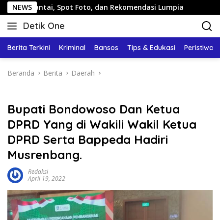
Langsung
i, Spot Foto, dan Rekomendasi Lumpia
NEWS
Panduan Wisata K
ke
Detik One
konten
Tajam
Ungkap
Berita Terkini
Kriminal
Bansos
Tips & Edukasi
Peristiwa
Fakta
Beranda
Berita
Daerah
Bupati Bondowoso Dan Ketua
DPRD Yang di Wakili Wakil Ketua
DPRD Serta Bappeda Hadiri
Musrenbang.
Redaksi
April 19, 2022