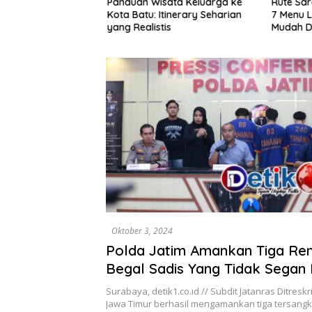
ota Lama
Panduan Wisata Keluarga ke
Rute Sar
alan Santai, Spot
Kota Batu: Itinerary Seharian
7 Menu L
ekomendasi Lumpia
yang Realistis
Mudah D
Oktober 3, 2024
Polda Jatim Amankan Tiga Re
Begal Sadis Yang Tidak Segan 
Korbannya
Surabaya, detik1.co.id // Subdit Jatanras Ditres
Jawa Timur berhasil mengamankan tiga tersangk