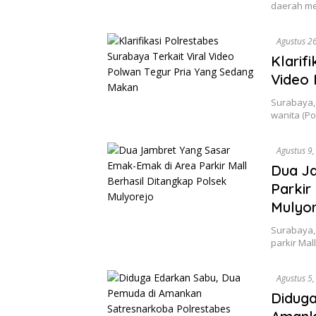
daerah me
Agustus 2
Klarif
Video 
Surabaya, 
wanita (P
Agustus 9
Dua J
Parkir
Mulyo
Surabaya, 
parkir Ma
Agustus 5
Diduga