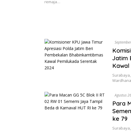
remaja…
September
Komisi
Jatim
Kawal
Surabaya, 
Wardhana 
Agustus 2
Para M
Sememi
ke 79
Surabaya, 