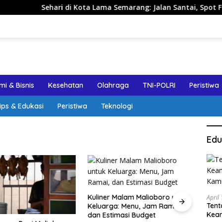
Sehari di Kota Lama Semarang: Jalan Santai, Spot Foto, dan R
i & Bisnis
Kesehatan
Olahraga
TNI-POLRI
Peristiwa
ips & Edukasi
Peristiwa
Teknologi
Edu
Kuliner Malam Malioboro untuk
Jalan
April
Tent
Keluarga: Menu, Jam Ramai,
Sema
Keam
dan Estimasi Budget
Aman