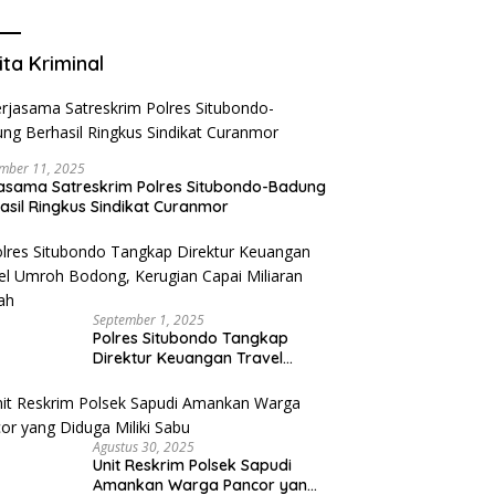
Mengurangi Risiko Merokok
ita Kriminal
mber 11, 2025
asama Satreskrim Polres Situbondo-Badung
asil Ringkus Sindikat Curanmor
September 1, 2025
Polres Situbondo Tangkap
Direktur Keuangan Travel
Umroh Bodong, Kerugian
Capai Miliaran Rupiah
Agustus 30, 2025
Unit Reskrim Polsek Sapudi
Amankan Warga Pancor yang