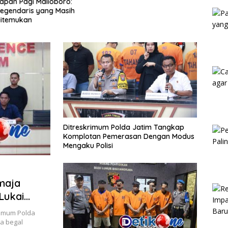
apan Pagi Malioboro:
Kam
egendaris yang Masih
itemukan
Ditreskrimum Polda Jatim Tangkap
Komplotan Pemerasan Dengan Modus
Mengaku Polisi
maja
Lukai
krimum Polda
a begal