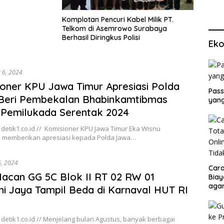
Komplotan Pencuri Kabel Milik PT.
Telkom di Asemrowo Surabaya
Berhasil Diringkus Polisi
Eko
 6, 2024
oner KPU Jawa Timur Apresiasi Polda
Pass
 Beri Pembekalan Bhabinkamtibmas
yang
 Pemilukada Serentak 2024
detik1.co.id // Komisioner KPU Jawa Timur Eka Wisnu
memberikan apresiasi kepada Polda Jawa…
6, 2024
Cara
acan GG 5C Blok II RT 02 RW 01
Biay
agar
 Jaya Tampil Beda di Karnaval HUT RI
Men
detik1.co.id // Menjelang bulan Agustus, banyak berbagai