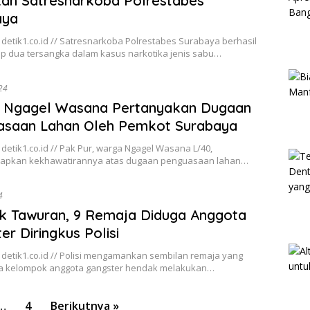
an Satresnarkoba Polrestabes
aya
detik1.co.id // Satresnarkoba Polrestabes Surabaya berhasil
 dua tersangka dalam kasus narkotika jenis sabu…
024
 Ngagel Wasana Pertanyakan Dugaan
asaan Lahan Oleh Pemkot Surabaya
detik1.co.id // Pak Pur, warga Ngagel Wasana L/40,
apkan kekhawatirannya atas dugaan penguasaan lahan…
4
k Tawuran, 9 Remaja Diduga Anggota
er Diringkus Polisi
detik1.co.id // Polisi mengamankan sembilan remaja yang
a kelompok anggota gangster hendak melakukan…
…
4
Berikutnya »