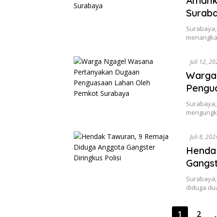
Amank
Surab
Surabaya, 
menangkap
Juli 12, 2
Warga
Pengu
Surabaya, 
mengungk
Juli 8, 202
Henda
Gangst
Surabaya, 
diduga du
Paginasi
1
2