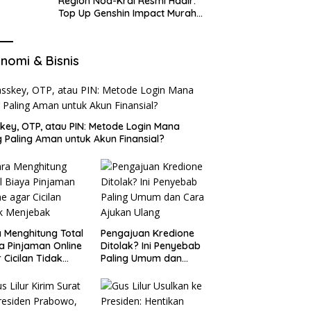
Region Nod-Krai Resmi Hadir:
Top Up Genshin Impact Murah
di VocaGame untuk Jelajah
Wilayah Baru
nomi & Bisnis
key, OTP, atau PIN: Metode Login Mana
 Paling Aman untuk Akun Finansial?
 Menghitung Total
Pengajuan Kredione
a Pinjaman Online
Ditolak? Ini Penyebab
 Cicilan Tidak
Paling Umum dan
jebak
Cara Ajukan Ulang