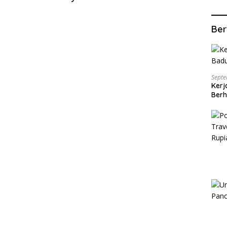
Ber
Septe
Kerj
Berh