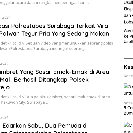
nggelar acara dalam rangka memperingati hari…
6, 2024
ikasi Polrestabes Surabaya Terkait Viral
Gus 
Polwan Tegur Pria Yang Sedang Makan
ke P
Usul
detik1.co.id // Sebuah video yang menunjukkan seorang polisi
Eksp
olwan) Polrestabes Surabaya menegur seorang…
dan 
Lobs
, 2024
Kes
ambret Yang Sasar Emak-Emak di Area
Kese
 Mall Berhasil Ditangkap Polsek
rejo
detik1.co.id // Dua pelaku (jambret) sasar Emak-emak di area
ll Pakuwon City, Surabaya…
Agust
5 Ca
Bumi
, 2024
 Edarkan Sabu, Dua Pemuda di