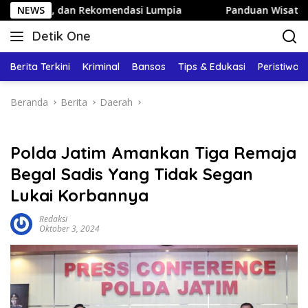
Langsung
dan Rekomendasi Lumpia
NEWS
Panduan Wisata Keluarga ke Kot
ke
Detik One
konten
Tajam
Ungkap
Berita Terkini
Kriminal
Bansos
Tips & Edukasi
Peristiwa
Fakta
Beranda
Berita
Daerah
Polda Jatim Amankan Tiga Remaja
Begal Sadis Yang Tidak Segan
Lukai Korbannya
Redaksi
Oktober 3, 2024