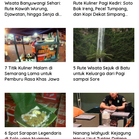
Wisata Banyuwangi Sehari:
Rute Kuliner Pagi Kediri: Soto
Rute Kawah Wurung,
Bok Ireng, Pecel Tumpang,
Djawatan, hingga Senja di
dan Kopi Dekat Simpang
Pulau Merah
Lima Gumul
7 Titik Kuliner Malam di
5 Rute Wisata Sejuk di Batu
Semarang Lama untuk
untuk Keluarga dari Pagi
Pemburu Rasa Khas Jawa
sampai Sore
6 Spot Sarapan Legendaris
Nanang Wahyudi: Kejagung
di Solo yang Nyaman
Harus Usut Tuntas Dalang