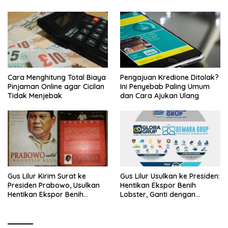
Cara Menghitung Total Biaya
Pengajuan Kredione Ditolak?
Pinjaman Online agar Cicilan
Ini Penyebab Paling Umum
Tidak Menjebak
dan Cara Ajukan Ulang
Gus Lilur Kirim Surat ke
Gus Lilur Usulkan ke Presiden:
Presiden Prabowo, Usulkan
Hentikan Ekspor Benih
Hentikan Ekspor Benih
Lobster, Ganti dengan
Lobster dan Ganti Ekspor
Ekspor Lobster 50 Gram
Lobster 50 Gram