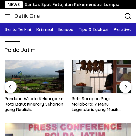
Langsung
an Santai, Spot Foto, dan Rekomendasi Lumpia
NEWS
Panduan 
ke
Detik One
konten
Tajam
Ungkap
Berita Terkini
Kriminal
Bansos
Tips & Edukasi
Peristiwa
Fakta
Polda Jatim
Panduan Wisata Keluarga ke
Rute Sarapan Pagi
Kota Batu: Itinerary Seharian
Malioboro: 7 Menu
yang Realistis
Legendaris yang Masih
Mudah Ditemukan