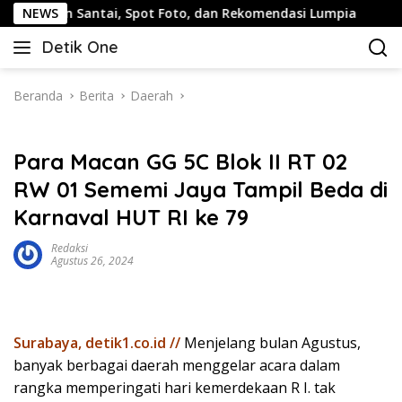
Langsung
 Jalan Santai, Spot Foto, dan Rekomendasi Lumpia
NEWS
Pan
ke
Detik One
konten
Tajam
Ungkap
Fakta
Beranda
Berita
Daerah
Para Macan GG 5C Blok II RT 02
RW 01 Sememi Jaya Tampil Beda di
Karnaval HUT RI ke 79
Redaksi
Agustus 26, 2024
Surabaya, detik1.co.id //
Menjelang bulan Agustus,
banyak berbagai daerah menggelar acara dalam
rangka memperingati hari kemerdekaan R I. tak