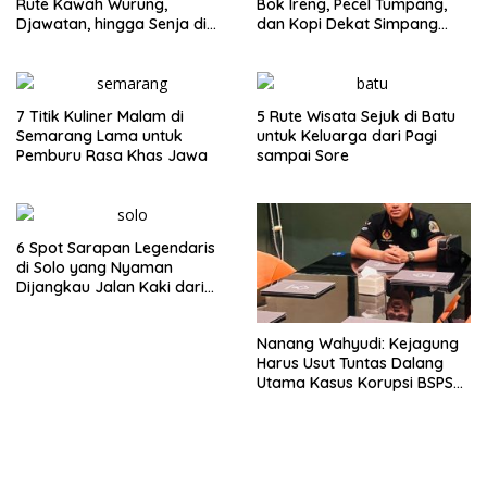
Rute Kawah Wurung,
Bok Ireng, Pecel Tumpang,
Djawatan, hingga Senja di
dan Kopi Dekat Simpang
Pulau Merah
Lima Gumul
7 Titik Kuliner Malam di
5 Rute Wisata Sejuk di Batu
Semarang Lama untuk
untuk Keluarga dari Pagi
Pemburu Rasa Khas Jawa
sampai Sore
6 Spot Sarapan Legendaris
di Solo yang Nyaman
Dijangkau Jalan Kaki dari
Stasiun Balapan
Nanang Wahyudi: Kejagung
Harus Usut Tuntas Dalang
Utama Kasus Korupsi BSPS
Sumenep