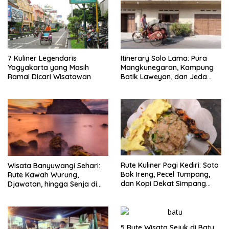
7 Kuliner Legendaris
Itinerary Solo Lama: Pura
Yogyakarta yang Masih
Mangkunegaran, Kampung
Ramai Dicari Wisatawan
Batik Laweyan, dan Jeda
Timlo-Selat Solo
Rute Kuliner Pagi Kediri: Soto
Wisata Banyuwangi Sehari:
Bok Ireng, Pecel Tumpang,
Rute Kawah Wurung,
dan Kopi Dekat Simpang
Djawatan, hingga Senja di
Lima Gumul
Pulau Merah
5 Rute Wisata Sejuk di Batu