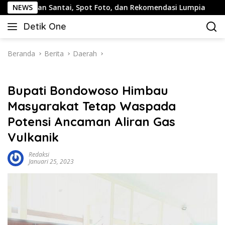
Langsung
alan Santai, Spot Foto, dan Rekomendasi Lumpia
NEWS
Pandu
ke
Detik One
konten
Tajam
Ungkap
Fakta
Beranda
Berita
Daerah
Bupati Bondowoso Himbau
Masyarakat Tetap Waspada
Potensi Ancaman Aliran Gas
Vulkanik
Redaksi
Januari 25, 2023